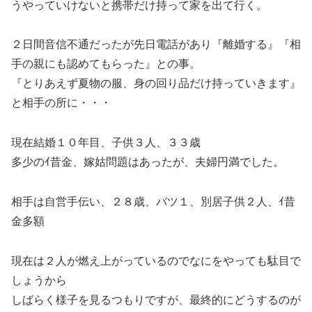
うやっていけないと携帯だけ持って家を出て行く。
２日間音信不通だったが先日電話があり『離婚する』『相
手の親にも認めてもらった』との事。
『とりあえず夏物の服、身の回り品だけ持っていきます』
と相手の所に・・・
現在結婚１０年目、子供３人、３３歳
多少のｲ昔金、嫁姑問題はあったが、夫婦円満でした。
相手は自営手伝い、２８歳、バツ１、別居子供２人、ｲ昔
金多額
現在は２人が燃え上がっているのでなにをやっても駄目で
しょうから
しばらく様子を見るつもりですが、最終的にどうするのが