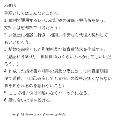
>>615
手順としてはこんなとこだろ。
1. 裁判で通用するレベルの証拠の確保（興信所を使う、
支払いは慰謝料で可能だろう）
2. 弁護士に相談に行き、相談。不安なら代理人契約して
もいいだろう。
3. 離婚を前提とした慰謝料及び養育費請求を作成する。
（慰謝料各500万、養育費15万くらいふっかけてもいいだ
ろう。）
4. 作成した請求書を相手の男及び妻に対して内容証明郵
便で送付。（自己破産しても支払いの義務が無くならない
事を知られるのを忘れないこと）
5. ここで相手側は間違いなくパニックになる。
6. 話し合いの場を設ける。
ここからはケースバイケースだな。