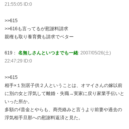
21:55:05 ID:0
>>615
>>616も言ってるが慰謝料請求
親権も取り養育費も請求でベター
619：
名無しさんといつまでも一緒
: 2007/05/26(土)
22:47:29 ID:0
>>615
相手×１別居子供２人ということは、オマイさんの嫁以前
に別の女と浮気して離婚・失職→実家に戻り家業手伝いと
いった所か。
多額のｲ昔金とやらも、商売絡みと言うより前妻や過去の
浮気相手旦那への慰謝料返済と見た。