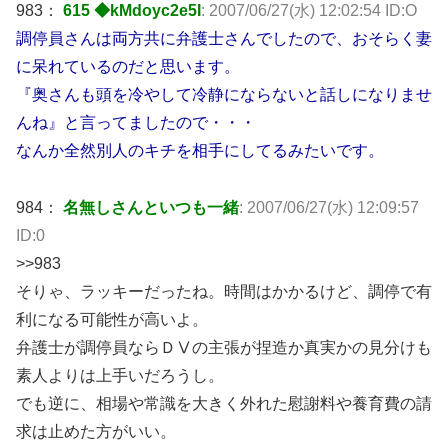
983：
615 ◆kMdoyc2e5I
: 2007/06/27(水) 12:02:54 ID:O
調停員さんは両方共に弁護士さんでしたので、おそらく妻
に呆れているのだと思います。
『奥さんも頭を冷やして冷静にならないと話しになりませ
んね』と言ってましたので・・・
なんか全然別人のキチを相手にしてるみたいです。
984：
名無しさんといつも一緒
: 2007/06/27(水) 12:09:57
ID:0
>>983
そりゃ、ラッキーだったね。時間はかかるけど、調停で有
利になる可能性が高いよ。
弁護士が調停員ならＤⅤの主張が捏造か真実かの見分けも
素人よりは上手いだろうし。
でも逆に、相場や常識を大きく外れた慰謝料や養育費の請
求は止めた方がいい。