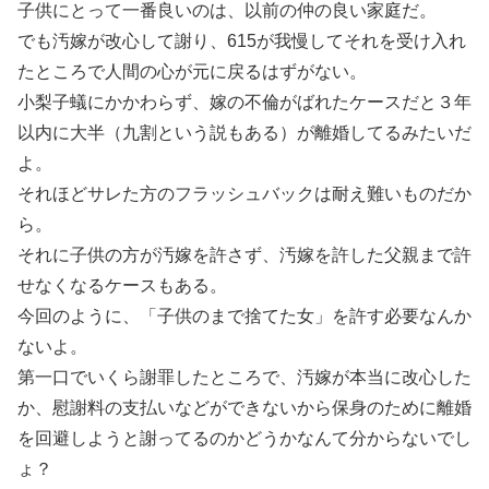
子供にとって一番良いのは、以前の仲の良い家庭だ。
でも汚嫁が改心して謝り、615が我慢してそれを受け入れ
たところで人間の心が元に戻るはずがない。
小梨子蟻にかかわらず、嫁の不倫がばれたケースだと３年
以内に大半（九割という説もある）が離婚してるみたいだ
よ。
それほどサレた方のフラッシュバックは耐え難いものだか
ら。
それに子供の方が汚嫁を許さず、汚嫁を許した父親まで許
せなくなるケースもある。
今回のように、「子供のまで捨てた女」を許す必要なんか
ないよ。
第一口でいくら謝罪したところで、汚嫁が本当に改心した
か、慰謝料の支払いなどができないから保身のために離婚
を回避しようと謝ってるのかどうかなんて分からないでし
ょ？