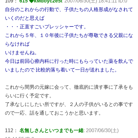
109：
615 ◆kMdoyc2e5I
: 2007/06/30(土) 18:41:11 ID:0
自分のこれからの行動で、子供たちの人格形成がなされて
いくのだと思えば
・・・正直すごいプレッシャーです。
これから５年、１０年後に子供たちが尊敬できる父親にな
らなければ
いけませんね。
今日は前回心療内科に行った時にもらっていた薬を飲んで
いましたので 比較的落ち着いて一日が送れました。
これから間男の元嫁に会って、徹底的に潰す事に了承をも
らいに行く予定です。
了承なしにしたい所ですが、２人の子供がいるとの事です
ので一応、話を通しておこうかと思います。
112：
名無しさんといつまでも一緒
: 2007/06/30(土)