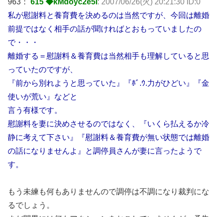
963：
615 ◆kMdoyc2e5I
: 2007/06/26(火) 20:21:30 ID:0
私が慰謝料と養育費を決めるのは当然ですが、今回は離婚
前提ではなく相手の話が聞ければとおもっていましたの
で・・・
離婚する＝慰謝料＆養育費は当然相手も理解していると思
っていたのですが、
『前から別れようと思っていた』『ﾎﾞ.ｳ.力がひどい』『金
使いが荒い』などと
言う有様です。
慰謝料を妻に決めさせるのではなく、『いくら払えるか冷
静に考えて下さい』『慰謝料＆養育費が無い状態では離婚
の話になりませんよ』と調停員さんが妻に言ったようで
す。
もう未練も何もありませんので調停は不調になり裁判にな
るでしょう。