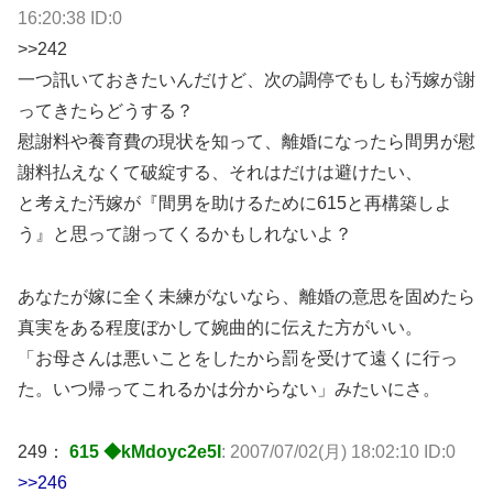
16:20:38 ID:0
>>242
一つ訊いておきたいんだけど、次の調停でもしも汚嫁が謝
ってきたらどうする？
慰謝料や養育費の現状を知って、離婚になったら間男が慰
謝料払えなくて破綻する、それはだけは避けたい、
と考えた汚嫁が『間男を助けるために615と再構築しよ
う』と思って謝ってくるかもしれないよ？
あなたが嫁に全く未練がないなら、離婚の意思を固めたら
真実をある程度ぼかして婉曲的に伝えた方がいい。
「お母さんは悪いことをしたから罰を受けて遠くに行っ
た。いつ帰ってこれるかは分からない」みたいにさ。
249：
615 ◆kMdoyc2e5I
: 2007/07/02(月) 18:02:10 ID:0
>>246