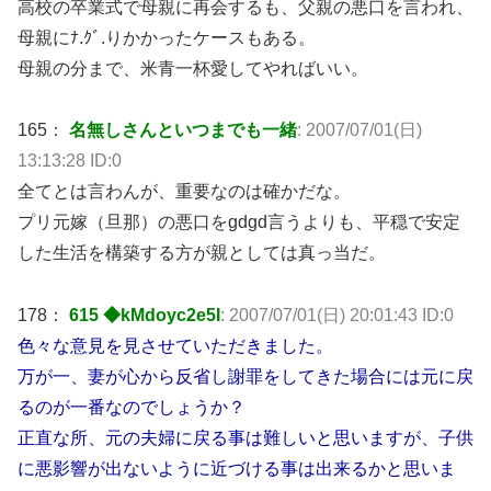
高校の卒業式で母親に再会するも、父親の悪口を言われ、
母親にﾅ.ｸﾞ.りかかったケースもある。
母親の分まで、米青一杯愛してやればいい。
165：
名無しさんといつまでも一緒
: 2007/07/01(日)
13:13:28 ID:0
全てとは言わんが、重要なのは確かだな。
プリ元嫁（旦那）の悪口をgdgd言うよりも、平穏で安定
した生活を構築する方が親としては真っ当だ。
178：
615 ◆kMdoyc2e5I
: 2007/07/01(日) 20:01:43 ID:0
色々な意見を見させていただきました。
万が一、妻が心から反省し謝罪をしてきた場合には元に戻
るのが一番なのでしょうか？
正直な所、元の夫婦に戻る事は難しいと思いますが、子供
に悪影響が出ないように近づける事は出来るかと思いま