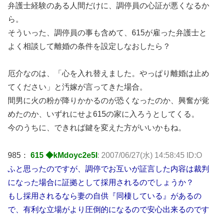
弁護士経験のある人間だけに、調停員の心証が悪くなるか
ら。
そういった、調停員の事も含めて、615が雇った弁護士と
よく相談して離婚の条件を設定しなおしたら？
厄介なのは、「心を入れ替えました。やっぱり離婚は止め
てください」と汚嫁が言ってきた場合。
間男に火の粉が降りかかるのが恐くなったのか、興奮が覚
めたのか、いずれにせよ615の家に入ろうとしてくる。
今のうちに、できれば鍵を変えた方がいいかもね。
985：
615 ◆kMdoyc2e5I
: 2007/06/27(水) 14:58:45 ID:O
ふと思ったのですが、調停でお互いが証言した内容は裁判
になった場合に証拠として採用されるのでしょうか？
もし採用されるなら妻の自供『同棲している』があるの
で、有利な立場がより圧倒的になるので安心出来るのです