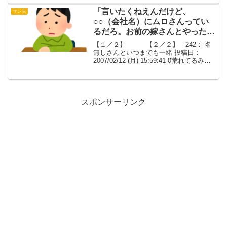
で相談させてもらった駄目リーマンです
ひとまず決着がつきま...
「言いたくねえんだけど、
サレ夫
○○（会社名）にムロさんってい
るだろ。お前の嫁さんとやったっ
て話があるぞ。」【１／２】
【１／２】 【２／２】 242： 名
無しさんといつまでも一緒 投稿日：
2007/02/12 (月) 15:59:41 0荒れてるみた
いだしちょっと聞いてもらおうかな。愚
痴だから華麗にスルーしてくれ。俺は
今、結構でかめの企業に勤めてるのよ...
スポンサーリンク