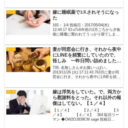
で寝れない2 ： 以下、名無しにかわりま
してVIPがお送りします 投稿日：
2013/11...
嫁に睡眠薬でｺ.ﾛ.されそうになっ
サレ夫
た
165： 1/4 投稿日：2017/05/04(木)
12:44:17 ID:uTn5年前の2月ごろから夕食
後に睡魔に襲われてうっかり寝てしまう
ことが増えた俺（当時31）。最初はこた
つでうとうとなんていう可愛げのあるも
のだったけど、段々と寝...
妻が同窓会に行き、それから夜中
サレ夫
にLINEを頻繁にしていたので、
怪しみ 一昨日問い詰めました
相手は、同級生の元彼でした
735: 名無しさん＠お腹いっぱい。
2013/11/26 (火) 17:11:43.763月に妻が同
窓会に行き、それから夜中にLINEを頻繁
にしていたので、怪しみ 一昨日問い詰
めました 相手は、同級生の元彼でした 5
月に１回会っていたよう...
嫁は浮気をしていた。で、両方か
サレ夫
ら慰謝料をとった。それ以外の報
復はしてない。【１／４】
【１／４】 【２／４】 【３
／４】 【４／４】 364 駄目リー
マン ◆OW2OJ839CM sage 投稿日
2009/01/24 (土) 01:16:43確か95日あたり