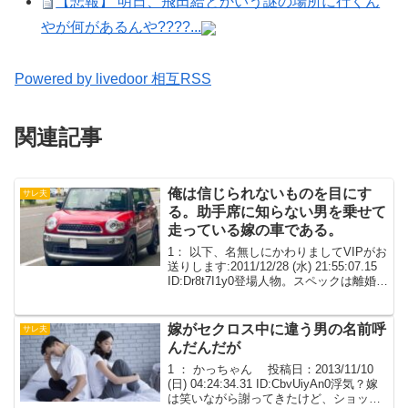
【悲報】 明日、飛田給とかいう謎の場所に行くん
やが何があるんや????...
Powered by livedoor 相互RSS
関連記事
俺は信じられないものを目にす
サレ夫
る。助手席に知らない男を乗せて
走っている嫁の車である。
1： 以下、名無しにかわりましてVIPがお
送りします:2011/12/28 (水) 21:55:07.15
ID:Dr8t7I1y0登場人物。スペックは離婚直
前俺：30歳フツメン中小企業幹部嫁：30
歳遊び女銀行員間男：30歳最低銀行員間
嫁：...
嫁がセクロス中に違う男の名前呼
サレ夫
んだんだが
1 ： かっちゃん 投稿日：2013/11/10
(日) 04:24:34.31 ID:CbvUiyAn0浮気？嫁
は笑いながら謝ってきたけど、ショック