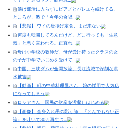
て！」と迫るトメ。給料減...
娘は部活に入らずにピアノとバレエを続けてる。
ところが、塾で「今年の合唱...
【悲報】 ワイの唐揚げ定食、まだ来ない
何度も転職してるんだけど、どこ行っても「生意
気」と悪く言われる。正直わ...
母は小学校の教師だ。母が受け持ったクラスの女
の子が中学でいじめを受けて...
中国、三峡ダムが全開放流。長江流域で深刻な洪
水被害
【動画】 町の中華料理屋さん、娘の採用で人気店
になってしまう
ロシアさん、国民の財産を没収しはじめる
【画像】 全身入れ墨の彫り師、『とんでもない正
論』を吐いて30万再生さ...