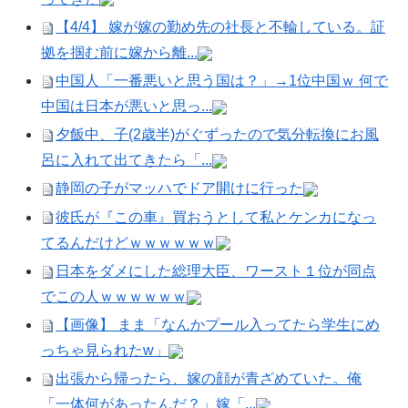
【4/4】 嫁が嫁の勤め先の社長と不輪している。証
拠を掴む前に嫁から離...
中国人「一番悪いと思う国は？」→1位中国ｗ 何で
中国は日本が悪いと思っ...
夕飯中、子(2歳半)がぐずったので気分転換にお風
呂に入れて出てきたら「...
静岡の子がマッハでドア開けに行った
彼氏が『この車』買おうとして私とケンカになっ
てるんだけどｗｗｗｗｗｗ
日本をダメにした総理大臣、ワースト１位が同点
でこの人ｗｗｗｗｗｗ
【画像】 まま「なんかプール入ってたら学生にめ
っちゃ見られたw」
出張から帰ったら、嫁の顔が青ざめていた。俺
「一体何があったんだ？」嫁「...