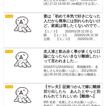
(水) 17:22:14.69 ID:.net相談ですお互い子
連れ再婚で、俺45、今嫁35俺連れ子♂×1
人、今嫁連れ子♀×1人で、今...
妻は「初めて本気で好きになった
サレ夫
人だから簡単には別れられないけ
ど、家庭は壊したくないのででき
れば仮面夫婦でもいい」【２／
【１／３】 2020/01/28 21:00 公
３】
開 【２／３】 2020/01/28 21:30
公開 【３／３】 2020/01/28
22:00 公開505：鬼です◆6waaLb9I4Q：
2008/01/08 (火) 21:5...
友人達と飲み歩く事が多くなり口
サレ夫
論になったらいきなり離婚したい
って言われました…
2016/07/122019/04/12 再掲載405： 名
無しさん＠お腹いっぱい。:2011/06/24
(金) 05:43:50.23先日急に嫁から離婚を切
り出されまして…ここで相談でもいいで
しょうか？406： 名無しさん＠お腹いっ
ぱい...
【サレ夫】証拠つかんで嫁に離婚
サレ夫
切り出したら あんたとやっと別
れられてうれしいわ【離婚へ】
905 名前：名無しさん＠お腹いっぱい。
投稿日：2014/06/09 (月) 01:46:52.25嫁の