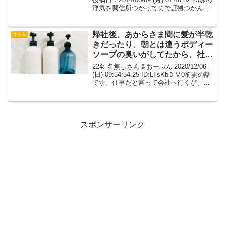
浮気を興信所つかってまで証拠つかんで
嫁に離婚切り出したらあんたとやっと別
れられてうれしいわ好きな人いるしその
人と幸せになるわって言われ...
帰社後、あからさま間に髪が半乾
サレ夫
きだったり、朝とは違うボディー
ソープの臭いがしてたから、社内
で色々と噂になっていたという
224: 名無しさん＠おーぷん 2020/12/06
(日) 09:34:54.25 ID:LIlsKbＤⅤ0前妻の話
です。仕事だと言って会社へ行くが、そ
の後に専務の車に乗って銀行回りをし
て、飯食ってﾗ.ﾌﾞ.ﾎ.へ行ってた。職場の
人からの...
スポンサーリンク