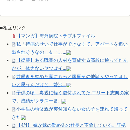
■相互リンク
【マンガ】海外病院トラブルファイル
私「持病のせいで仕事ができなくて、アパートを追い
出されそうなの」友「こ...
【復讐】ある職業の人材を育成する高校に通ってたん
だが、体力ないヤツはイ...
共働きを始めた妻にもっと家事その他諸々やってほし
いと思うんだけど、贅沢...
子供の頃、毒親に軽く虐侍されてた エリート志向の家
で、成績がクラス一番...
小学生の頃父親が突然知らない女の子を連れて帰って
きた
【4/4】 嫁が嫁の勤め先の社長と不倫している。証拠