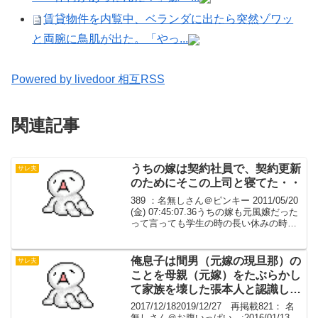
賃貸物件を内覧中、ベランダに出たら突然ゾワッ
と両腕に鳥肌が出た。「やっ...
Powered by livedoor 相互RSS
関連記事
うちの嫁は契約社員で、契約更新
サレ夫
のためにそこの上司と寝てた・・
389 ：名無しさん＠ピンキー 2011/05/20
(金) 07:45:07.36うちの嫁も元風嬢だった
って言っても学生の時の長い休みの時限
定だったらしい結婚してからは契約社員
で事務関係やってたんだけど結構楽で給
料も良い職場があって、競争...
俺息子は間男（元嫁の現旦那）の
サレ夫
ことを母親（元嫁）をたぶらかし
て家族を壊した張本人と認識して
いる
2017/12/182019/12/27 再掲載821： 名
無しさん＠お腹いっぱい。:2016/01/13