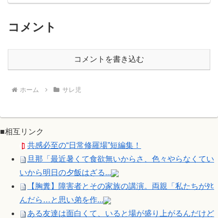
コメント
コメントを書き込む
ホーム
サレ児
■相互リンク
共感必至の“日常修羅場”短編集！
旦那「最近暑くて食欲無いからさ、色々やらなくてい
いから明日の夕飯はざる...
【胸糞】障害者とその家族の講演。両親「私たちがﾀﾋ
んだら…と思い弟を作...
ある友達は面白くて、いると場が盛り上がるんだけど