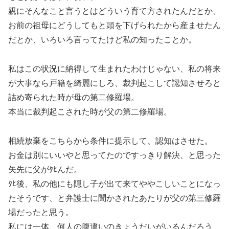
親にそんなこと言うとはどういう育て方されたんだとか、
お前の祖母にどうしてもと頭を下げられたから産ませたん
だとか、いろいろ言ってたけど私の知ったことか。
私はこの状況に納得して生まれたわけじゃない、私の将来
が大事なら戸籍を綺麗にしろ、裁判起こして認知させろと
詰め寄られた時が母の第二修羅場。
本当に裁判起こされた時が父の第二修羅場。
相続放棄をこちらから条件に提示して、認知はさせた。
お金は別にいいやと思ってたのですっきり解決、と思った
矢先に父がﾀﾋんだ。
ﾀﾋ後、私の他にも隠し子が出て来てややこしいことになっ
たそうです、と弁護士に聞かされたあたりが父の第三修羅
場だったと思う。
私には一体、何人の腹違いのきょうだいがいるんだろう