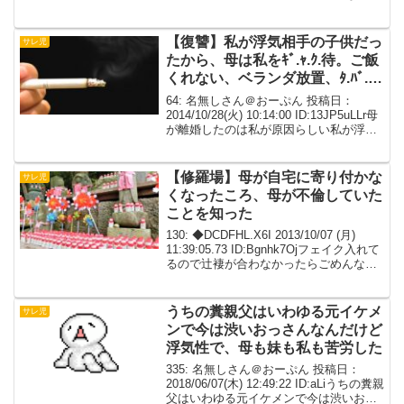
あろう時間帯に書き捨てていく頭も下半
身もゆるい母が父を裏切り不倫し...
【復讐】私が浮気相手の子供だっ
サレ児
たから、母は私をｷﾞ.ｬ.ｸ.待。ご飯
くれない、ベランダ放置、ﾀ.ﾊﾞ.ｺ.
の火押し付け等【胸糞】
64: 名無しさん＠おーぷん 投稿日：
2014/10/28(火) 10:14:00 ID:13JP5uLLr母
が離婚したのは私が原因らしい私が浮気
相手の子供だったからそれでよく聞く
「あんたさえいなければ」とｷﾞ.ｬ.ｸ.待ご
飯くれない、ベラ...
【修羅場】母が自宅に寄り付かな
サレ児
くなったころ、母が不倫していた
ことを知った
130: ◆DCDFHL.X6I 2013/10/07 (月)
11:39:05.73 ID:Bgnhk7Ojフェイク入れて
るので辻褄が合わなかったらごめんなさ
い。長文です。我が家は両親と年子の姉
と４人暮らしだった。両親とも安定した
仕事をし...
うちの糞親父はいわゆる元イケメ
サレ児
ンで今は渋いおっさんなんだけど
浮気性で、母も妹も私も苦労した
335: 名無しさん＠おーぷん 投稿日：
2018/06/07(木) 12:49:22 ID:aLiうちの糞親
父はいわゆる元イケメンで今は渋いおっ