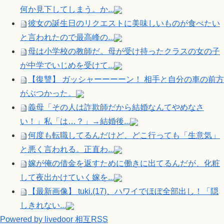
何か見下してしまう。か...
彼女の誕生日のリクエストに美味しいものが食べたい
と言われたので最高峰の...
母は小学校の教師だ。母が受け持ったクラスの女の子
が中学でいじめを受けて...
【復讐】 ガッシャーーーーン！ 相手と自分の車の前方
がぶつかった。
義母「その人は詐欺師だから結婚なんてやめなさ
い！」私「は…？」→結婚後...
何度も転職してるんだけど、どこ行っても「生意気」
と悪く言われる。正直わ...
嫁が俺の借金を返すために働きに出てるんだが、化粧
して夜出かけていく嫁を...
【最新画像】 tuki.(17)、ハワイでほぼ全部出し！「隠
しきれない...
Powered by livedoor 相互RSS