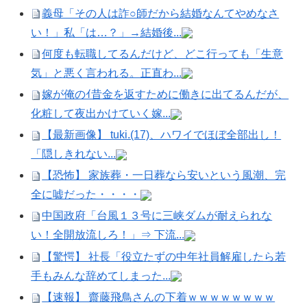
義母「その人は詐○師だから結婚なんてやめなさ
い！」私「は…？」→結婚後...
何度も転職してるんだけど、どこ行っても「生意
気」と悪く言われる。正直わ...
嫁が俺のｲ昔金を返すために働きに出てるんだが、
化粧して夜出かけていく嫁...
【最新画像】 tuki.(17)、ハワイでほぼ全部出し！
「隠しきれない...
【恐怖】 家族葬・一日葬なら安いという風潮、完
全に嘘だった・・・・
中国政府「台風１３号に三峡ダムが耐えられな
い！全開放流しろ！」⇒ 下流...
【驚愕】 社長「役立たずの中年社員解雇したら若
手もみんな辞めてしまった...
【速報】 齋藤飛鳥さんの下着ｗｗｗｗｗｗｗｗ