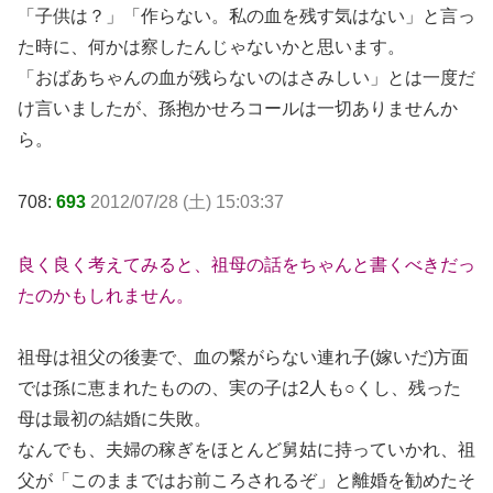
「子供は？」「作らない。私の血を残す気はない」と言っ
た時に、何かは察したんじゃないかと思います。
「おばあちゃんの血が残らないのはさみしい」とは一度だ
け言いましたが、孫抱かせろコールは一切ありませんか
ら。
708:
693
2012/07/28 (土) 15:03:37
良く良く考えてみると、祖母の話をちゃんと書くべきだっ
たのかもしれません。
祖母は祖父の後妻で、血の繋がらない連れ子(嫁いだ)方面
では孫に恵まれたものの、実の子は2人も○くし、残った
母は最初の結婚に失敗。
なんでも、夫婦の稼ぎをほとんど舅姑に持っていかれ、祖
父が「このままではお前ころされるぞ」と離婚を勧めたそ