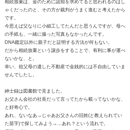
相続放棄は、金のために認知を求めてると思われるのはし
ゃくだったのと、その方が裁判がうまく進むと考えたから
です。
今思えば父なりに小細工してたんだと思うんですが、母へ
の手紙も、一緒に撮った写真もなかったんです。
DNA鑑定以外に親子だと証明する方法が何もない。
だから相続放棄という譲歩をすることで、有利に事が運べ
ないかな、と。
幸い、祖父母の遺した不動産で金銭的には不自由していま
せんでしたし。
紳士録は図書館で見ました。
お父さん会社の社長だって言ってたから載ってないかな、
と好奇心で。
あれ、ないなあ→じゃあお父さんの旧姓(と教えられてい
た苗字)で探してみよう→…あれ？という流れで。