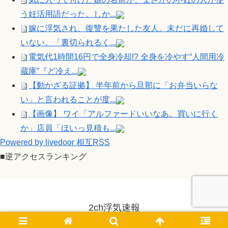
う妊活用語だった。しか...
嫁に浮気され、復讐を果たした友人。未だに再婚して
いない。「裏切られるく...
電気代1時間16円で全身冷却!? 全身を冷やす“人間用冷
蔵庫”『ど冷え...
【動かざる証拠】 半年前から旦那に「お弁当いらな
い」と言われることが度...
【画像】 ワイ「アルファードいいなあ。買いに行く
か」店員「ほいっ見積も...
Powered by livedoor 相互RSS
■逆アクセスランキング
2ch浮気速報
© 2014-2026 2ch浮気速報.