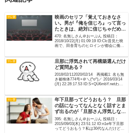
映画のセリフ「覚えておきなさ
サレ妻
い。男が『俺を信じろ』って言っ
たときは、絶対に信じちゃだめ
よ」
470: 名無しさん＠おーぷん 投稿日：
2018/10/22(月) 01:09:19 ID:Clc昔見た映
画で、田舎育ちのヒロインが都会に働き
に出ようとするとき、彼女の母親が「覚
えておきなさい。男が「俺を信じろ」っ
て言ったときは、絶対に信じ...
旦那に浮気されて再構築選んだけ
サレ妻
ど質問ある？
2018/02/112020/02/14 再掲載1: 名も無
き被検体774号+＠＼(^o^)／ 2016/03/14
(月) 22:28:17.53 ID:S+QU6mbY.netわか
ってから半年経ったけど全然許せないわ
3: 名も無き被検体...
年下旦那ってどうおもう？ 旦那
サレ妻
の話になってなんとなく話すとま
ず出るのが「旦那さん浮気しな
い？」っての
395: 名無しさん＠おーぷん 投稿日：
2015/09/03(木) 23:51:12 ID:n1e年下旦那
ってどうおもう？私は30代なんだけど旦