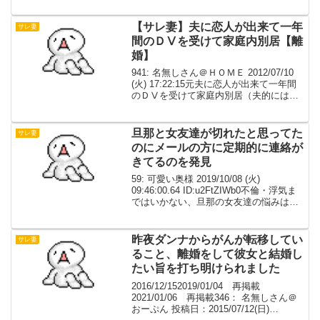
那は20代前半。デキじゃない。旦那のア
プローチに折れた感じで今がある旦那の
話になってなんとなく話...
【サレ妻】夫に恋人が出来て一年
サレ妻
間のＤⅤを受けて家庭内別居【離
婚】
941: 名無しさん＠ＨＯＭＥ 2012/07/10
(火) 17:22:15元夫に恋人が出来て一年間
のＤⅤを受けて家庭内別居（夫的には私
との関係が白黒つくまで相手とはヤって
なかった模様、 あいつなりのけじめだ
ったのかも（棒））
旦那と女友達が切れたと思ってた
サレ妻
のにメールの方に定期的に連絡が
きてるのを発見
59: 可愛い奥様 2019/10/08 (火)
09:46:00.64 ID:u2FtZIWb0不倫・浮気ま
ではいかない、旦那の女友達の悩みはス
レ違いですよね？相談初めてなので、適
切なスレがあれば誘導お願いします60:
可愛い奥様 201...
昨夜ダンナからがんが転移してい
サレ妻
ること、離婚をして彼女と結婚し
たい旨を打ち明けられました
2016/12/152019/01/04 再掲載
2021/01/06 再掲載346： 名無しさん＠
おーぷん 投稿日：2015/07/12(日)