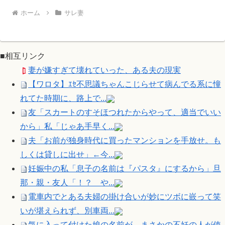
ホーム
サレ妻
■相互リンク
妻が嫌すぎて壊れていった、ある夫の現実
【ワロタ】ｴｾ不思議ちゃんこじらせて病んでる系に憧
れてた時期に、路上で...
友「スカートのすそほつれたからやって、適当でいい
から」私「じゃあ手早く...
夫「お前が独身時代に買ったマンションを手放せ。も
しくは貸しに出せ」←今...
妊娠中の私「息子の名前は『パスタ』にするから」旦
那・親・友人「！？ や...
電車内でとある夫婦の掛け合いが妙にツボに嵌って笑
いが堪えられず、別車両...
気に入って付けた娘の名前が、まさかの不妊の人が使