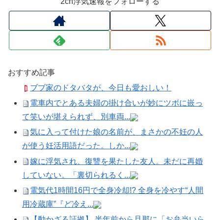
2ch浮気速報をフォローする
おすすめ記事
ブブ家のドタバタが、今日も愛おしい！
電車内でとある夫婦の掛け合いが妙にツボに嵌っ
て笑いが堪えられず、別車両...
気に入って付けた娘の名前が、まさかの不妊の人
が使う妊活用語だった。しか...
嫁に浮気され、復讐を果たした友人。未だに再婚
していない。「裏切られるく...
電気代1時間16円で全身冷却!? 全身を冷やす“人間
用冷蔵庫”『ど冷え...
【動かざる証拠】 半年前から旦那に「お弁当いら