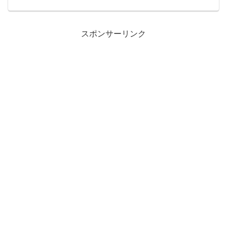
08:41:35 ID:UU6誰でも良いので話を聞い
てください。昨夜ダンナからがんが転移
している...
スポンサーリンク