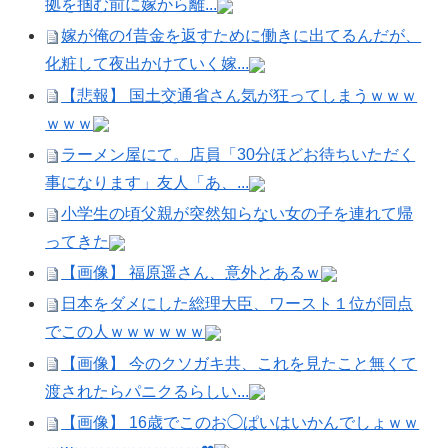
拠を掴む前に嫁から離...
嫁が俺のｲ昔金を返すために働きに出てるんだが、
化粧して夜出かけていく嫁...
【悲報】 国土交通省さん気が狂ってしまうｗｗｗ
ｗｗｗ
ラーメン屋にて。店員「30分ほどお待ちいただく
事になります」友人「あ、...
小学生の頃父親が突然知らない女の子を連れて帰
ってきた
【画像】 福原遥さん、意外とあるｗ
日本をダメにした総理大臣、ワースト１位が同点
でこの人ｗｗｗｗｗｗ
【画像】 今のクソガキ共、これを見たこと無くて
渡されたらパニクるらしい...
【画像】 16歳でこのお◯ぱいはいかんでしょｗｗ