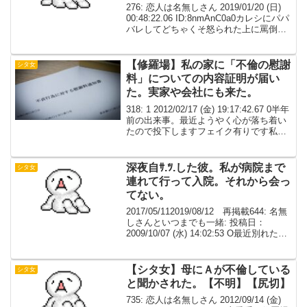
276: 恋人は名無しさん 2019/01/20 (日)
00:48:22.06 ID:8nmAnC0a0カレシにパパ
バレしてどちゃくそ怒られた上に罵倒ら
れた んで今すぐ別れろと言うからカレシ
と別れてきたお金くれる人がいいに決ま
ってんじゃん...
【修羅場】私の家に「不倫の慰謝
シタ女
料」についての内容証明が届い
た。実家や会社にも来た。
318: 1 2012/02/17 (金) 19:17:42.67 0半年
前の出来事。最近ようやく心が落ち着い
たので投下しますフェイク有りです私
２０代後半独身A子 私の同僚 ２０代
後半独身B子 私の同僚 ２０代後半既
婚先生 ３０代前...
深夜自ｻ.ﾂ.した彼。私が病院まで
シタ女
連れて行って入院。それから会っ
てない。
2017/05/112019/08/12 再掲載644: 名無
しさんといつまでも一緒: 投稿日：
2009/10/07 (水) 14:02:53 O最近別れたん
ですけど、彼氏は自分から嫁に不倫して
る事を暴露ｗ嫁に暴露した心理は楽にな
りたかった...
【シタ女】母にＡが不倫している
シタ女
と聞かされた。【不明】【尻切】
735: 恋人は名無しさん 2012/09/14 (金)