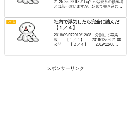
21:25:25.99 ID:J1LxjYix0恋愛系の修羅場
とは若干違いますが…始めて書き込むの
で、スレ違いなど何か失礼があったらご
めんなさい。聞いた話なので「～らし
い」という言葉...
社内で浮気したら完全に詰んだ
シタ女
【１／４】
2018/09/072019/12/08 分割して再掲
載 【１／４】 2019/12/08 21:00
公開 【２／４】 2019/12/08
21:30 公開 【３／４】
2019/12/08 22:00 公開 【４／
４】 ...
スポンサーリンク