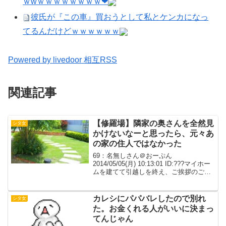
ｗwｗｗｗｗｗｗｗｗ❤
彼氏が『この車』買おうとして私とケンカになっ
てるんだけどｗｗｗｗｗｗ
Powered by livedoor 相互RSS
関連記事
【修羅場】隣家の奥さんを全然見
シタ女
かけないなーと思ったら、元々あ
の家の住人ではなかった
69：名無しさん＠おーぷん
2014/05/05(月) 10:13:01 ID:???マイホー
ムを建てて引越しを終え、ご挨拶のご近
所回りをした時に隣家の奥さんが「お隣
さんが同世代で嬉しいわ」と歓迎してく
れた。「仲良くしてくださいね」とか言
カレシにパパバレしたので別れ
シタ女
わ...
た。お金くれる人がいいに決まっ
てんじゃん