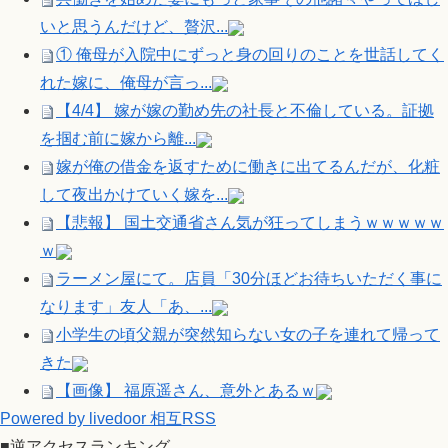
いと思うんだけど、贅沢...
① 俺母が入院中にずっと身の回りのことを世話してく
れた嫁に、俺母が言っ...
【4/4】 嫁が嫁の勤め先の社長と不倫している。証拠
を掴む前に嫁から離...
嫁が俺の借金を返すために働きに出てるんだが、化粧
して夜出かけていく嫁を...
【悲報】 国土交通省さん気が狂ってしまうｗｗｗｗｗ
ｗ
ラーメン屋にて。店員「30分ほどお待ちいただく事に
なります」友人「あ、...
小学生の頃父親が突然知らない女の子を連れて帰って
きた
【画像】 福原遥さん、意外とあるｗ
Powered by livedoor 相互RSS
■逆アクセスランキング