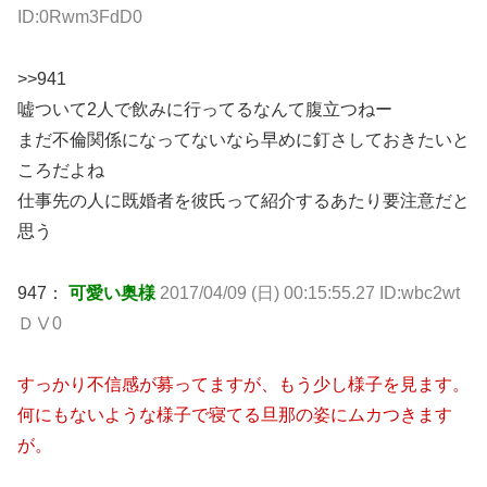
ID:0Rwm3FdD0
>>941
嘘ついて2人で飲みに行ってるなんて腹立つねー
まだ不倫関係になってないなら早めに釘さしておきたいと
ころだよね
仕事先の人に既婚者を彼氏って紹介するあたり要注意だと
思う
947：
可愛い奥様
2017/04/09 (日) 00:15:55.27 ID:wbc2wt
ＤⅤ0
すっかり不信感が募ってますが、もう少し様子を見ます。
何にもないような様子で寝てる旦那の姿にムカつきます
が。