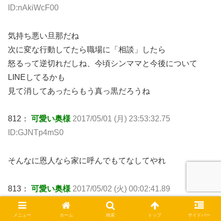
ID:nAkiWcF00
気持ち悪い旦那だね
次に変な行動してたら職場に「相談」したら
怒るって逆切れだしね、今頃シンママと今後について
LINEしてるかも
見て消してあったらもう真っ黒だろうね
812：
可愛い奥様
2017/05/01 (月) 23:53:32.75
ID:GJNTp4mS0
そんなに恩人なら家に呼んでもてなしてやれ
813：
可愛い奥様
2017/05/02 (火) 00:02:41.89
ID:g5AdNngz0
メニュー
ホーム
検索
トップ
サイドバー