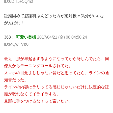
ID:6DH5F5Qm0
証拠固めて慰謝料ぶんどった方が絶対後々気分がいいよ
がんばれ！
363：
可愛い奥様
2017/04/21 (金) 08:04:50.24
ID:MQwiIr7b0
最近旦那が早起きするようになってから訝しんでたら、同
僚女からモーニングコールされてた。
スマホの目覚ましじゃない音だと思ってたら、ラインの通
知音だった。
ラインの内容はラリってる感じじゃないだけに決定的な証
拠が取れなくてイライラする。
旦那に手をつけるな！って言いたい。