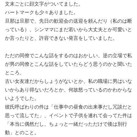
文末ごとに顔文字がついてました。
ハートマークも少々ありました。
旦那は旦那で、先日の歓迎会の送迎を頼んだり（私のは断
っている）、シンママにまだ若いから大丈夫とか可愛いと
か言ったりと、許容できない発言をしていました。
ただの同僚でこんな話をするのはおかしい、逆の立場で私
が男の同僚とこんな話をしていたらどう思うのかと聞いた
ところ、
古い女友達だからしょうがないとか、私の職場に男はいな
いからあり得ないだろとか、何故怒っているのかわからな
いようでした。
彼氏呼ばわりの件は「仕事中の昼食の出来事だし冗談だと
思って流してた」、イベントで子供を連れて会ってた件は
「本当に偶然だし、ちょっと一緒だっただけで後は別行
動」とのこと。