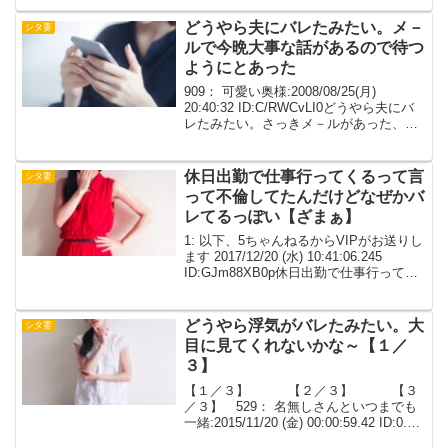
パートの更新が来たのを機に結婚半年前
から一緒に暮らし初めて、最初の頃は家
どうやら夫にバレたみたい。メ－
シタ妻
事...
ルで今晩大事な話があるので待つ
ようにとあった
909： 可愛い奥様:2008/08/25(月)
20:40:32 ID:C/RWCvLI0どうやら夫にバ
レたみたい。さっきメ－ルがあった、ど
うしよう。910： 可愛い奥
様:2008/08/25(月) 20:41:57
ID:KAOe3mY...
休日出勤で仕事行ってくるって言
シタ妻
って不倫してたんだけどなぜかバ
レてるっぽい【ざまぁ】
1: 以下、5ちゃんねるからVIPがお送りし
ます 2017/12/20 (水) 10:41:06.245
ID:GJm88XB0p休日出勤で仕事行ってく
るって言って不倫してたんだけどなぜか
バレてるっぽいこの前行こうとしたらそ
ろそろ本当の事言...
どうやら浮気がバレたみたい。大
シタ妻
目に見てくれないかな～【１／
３】
【１／３】 【２／３】 【３
／３】 529： 名無しさんといつまでも
一緒:2015/11/20 (金) 00:00:59.42 ID:0.net
どうやらバレたみたい顔に出ちゃうから