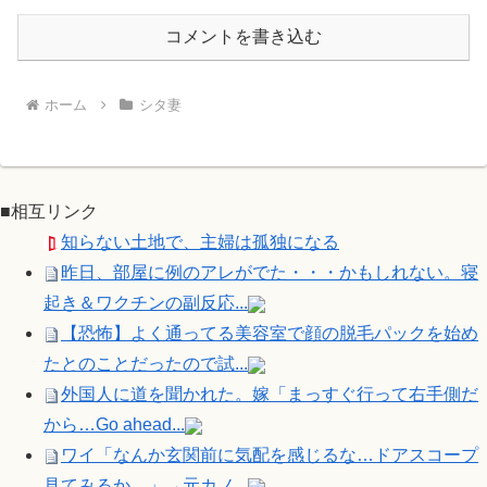
コメントを書き込む
ホーム
シタ妻
■相互リンク
知らない土地で、主婦は孤独になる
昨日、部屋に例のアレがでた・・・かもしれない。寝
起き＆ワクチンの副反応...
【恐怖】よく通ってる美容室で顔の脱毛パックを始め
たとのことだったので試...
外国人に道を聞かれた。嫁「まっすぐ行って右手側だ
から…Go ahead...
ワイ「なんか玄関前に気配を感じるな…ドアスコープ
見てみるか…」→元カノ...