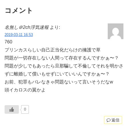
コメント
名無し＠2ch浮気速報
より:
2019-03-11 16:53
760
プリンカスらしい自己正当化だらけの擁護で草
問題が一切存在しない人間って存在するんですかぁ〜？
問題が少しでもあったら旦那騙して不倫してそれを明かさ
ずに離婚して償いもせずにいていいんですかぁ〜？
お前、犯罪もバレなきゃ問題ないって言いそうだなw
頭イカロスの翼かよ
0
返信