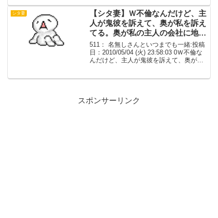
旦那は何とか大目に見てくれないかな～
530： 名無し...
【シタ妻】Ｗ不倫なんだけど、主
シタ妻
人が鬼彼を訴えて、奥が私を訴え
てる。奥が私の主人の会社に地
雷。もうメチャクチャです。【不
511： 名無しさんといつまでも一緒:投稿
明】
日：2010/05/04 (火) 23:58:03 0Ｗ不倫な
んだけど、主人が鬼彼を訴えて、奥が私
を訴えてる。奥が私の主人の会社に地雷
して来たから、主人が奥と鬼彼の子供に
地雷するらしい。もうメチャク...
スポンサーリンク