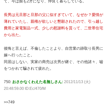
て、今は娘も2才になり、仲良く暮らしている。
長男は元旦那と旦那の父に似すぎていて、なぜか？愛情が
薄れていたし、親権が欲しいと懇願されたので、引っ越し
費用と家電製品一式、少しの慰謝料を貰って、二世帯住宅
から出た。
後悔と言えば、不倫したことより、自営業の跡取り長男に
嫁へ行ったこと。
同居はしない、実家の商売は次男が継ぐ、その他諸々、嘘
をつかれて騙されて疲れた。
750:
おさかなくわえた名無しさん:
2012/11/13 (火)
20:48:59.00 ID:Ec/470/M
>>749