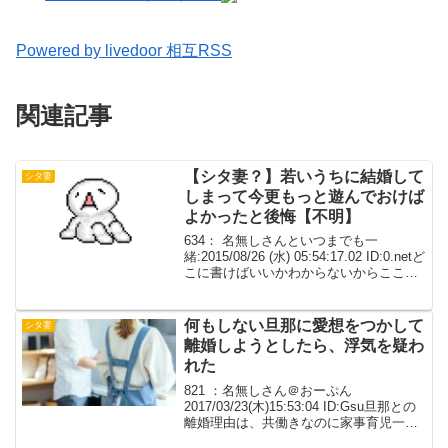
Powered by livedoor 相互RSS
関連記事
【シタ妻？】若いうちに結婚して
シタ妻
しまって今更もっと遊んでおけば
よかったと後悔【不明】
634： 名無しさんといつまでも一
緒:2015/08/26 (水) 05:54:17.02 ID:0.netど
こに書けばいいかわからないからここに
書く若いうちに結婚してしまって今更も
っと遊んでおけばよかったと後悔自分と
同じ年頃の女○は恋愛し...
何もしない旦那に愛想をつかして
シタ妻
離婚しようとしたら、浮気を疑わ
れた
821 ：名無しさん＠おーぷん
2017/03/23(木)15:53:04 ID:Gsu旦那との
離婚理由は、共働きなのに家事育児一切
しなかったことちょうど彼の住んでるア