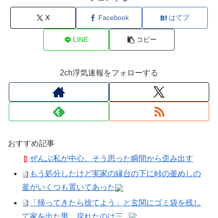
X
Facebook
はてブ
LINE
コピー
2ch浮気速報をフォローする
おすすめ記事
ぜんぶ私が中心、そう思った瞬間から歪み出す
もう処分したけど実家の縁台の下に峠の釜めしの
釜がいくつも置いてあった
「帰ってきたら捨てよう」と玄関にゴミ袋を残し
て家を出た男、戻れたのは三...