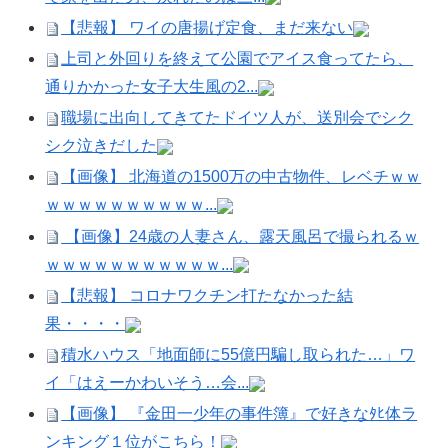
【悲報】 ワイの唐揚げ定食、まだ来ない
上司と外回りを終えて公園でアイス食ってたら、
通りかかった女子大生風の2...
職場に出向してきてたドイツ人が、送別会でシク
シク泣きだした
【画像】 北海道の1500万の中古物件、レベチｗｗ
ｗｗｗｗｗｗｗｗｗｗ...
【画像】24歳の人妻さん、露天風呂で撮られるｗ
ｗｗｗｗｗｗｗｗｗｗｗ...
【悲報】 コロナワクチン打たなかった結
果・・・・
積水ハウス「地面師に55億円騙し取られた…」ワ
イ「はえーかわいそう…会...
【画像】 『金田一少年の事件簿』で好きなﾀﾋ体ラ
ンキング１位がこちら！