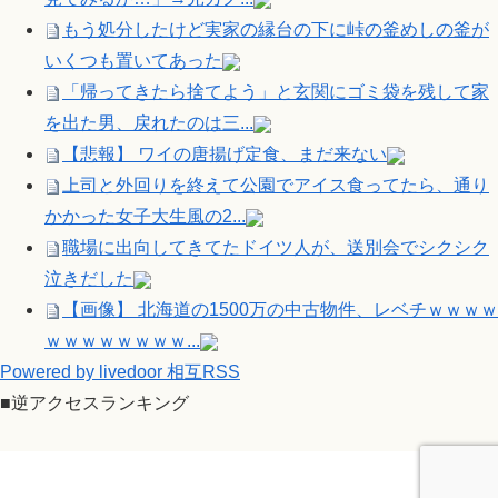
もう処分したけど実家の縁台の下に峠の釜めしの釜が
いくつも置いてあった
「帰ってきたら捨てよう」と玄関にゴミ袋を残して家
を出た男、戻れたのは三...
【悲報】 ワイの唐揚げ定食、まだ来ない
上司と外回りを終えて公園でアイス食ってたら、通り
かかった女子大生風の2...
職場に出向してきてたドイツ人が、送別会でシクシク
泣きだした
【画像】 北海道の1500万の中古物件、レベチｗｗｗｗ
ｗｗｗｗｗｗｗｗ...
Powered by livedoor 相互RSS
■逆アクセスランキング