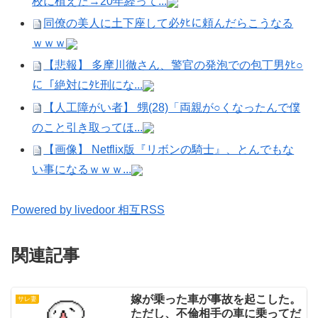
校に植えた→20年経って...
同僚の美人に土下座して必ﾀﾋに頼んだらこうなる
ｗｗｗ
【悲報】 多摩川徹さん、警官の発泡での包丁男ﾀﾋ○
に「絶対にﾀﾋ刑にな...
【人工障がい者】 甥(28)「両親が○くなったんで僕
のこと引き取ってほ...
【画像】 Netflix版『リボンの騎士』、とんでもな
い事になるｗｗｗ...
Powered by livedoor 相互RSS
関連記事
嫁が乗った車が事故を起こした。
サレ妻
ただし、不倫相手の車に乗ってだ