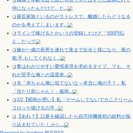
仲になったんだけど、た...
最近家族といるのがストレスで、離婚したらどうなる
のかを考えてしまいます...
ラインで稼げるとかいうの登録したけど「500円払
え」だって
嫁が一歳の長男を連れて夜まで出歩く様になり、夜の
相.手.もしてくれなく...
妻はわかりやすい愛情表現を求めるタイプ。でも、そ
れが苦手な俺との温度差...
夫「赤ちゃん俺に似てないな～本当に俺の子？」私
「当たり前じゃん！」義両...
2/2【昭和が悪い】私「ゲームしてないでカニクリーム
コロッケ揚げるの手...
【あれ？】口座を確認したら自宅待機後初の給料が振
り込まれていた しかし...
Powered by livedoor 相互RSS