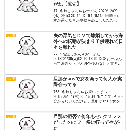
がね【尻切】
17: 名無しさん＠おーぷん 2020/12/09
(水) 09:50:30.44 ID:Bt4INM4Zd日曜日に
嫁が乗った車が事故を起こしたただし、
不倫相手の車に乗ってだがねどうやら途
中で興信所の車に後を付けられているの
に気付いたぽい信...
夫の浮気とＤⅤで離婚してから海
サレ妻
外への転勤が決まり子供連れて日
本を離れた
72 ：名無しさん＠おーぷん
2018/01/09(火)02:10:16 ID:DGSおーぷん
って海外からだとVPN使わないと書き込
めないんだね元夫の浮気とＤⅤで離婚し
てから海外への転勤が決まり子供連れて
日本を離れた海外で3年経ち暮らしも慣
旦那がsnsで女を漁って何人か実
サレ妻
れ...
際会ってる
758: 名無しさん＠お腹いっぱい。
2015/06/17 (水) 23:46:34.79ここでいいか
分からないんだけど、旦那がsnsで女を漁
って何人か実際会ってるメールの文面か
ら恐らく関係ありで、気の合う人とは継
続して会ってるが今現在も継...
旦那の拒否で何年もセ○クスレス
サレ妻
だったのにフー俗に行ってやがっ
た