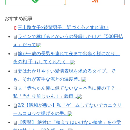
おすすめ記事
三十路女子×後輩男子、近づく心とすれ違い
ラインで稼げるとかいうの登録したけど「500円払
え」だって
嫁が一歳の長男を連れて夜まで出歩く様になり、
夜の相.手.もしてくれなく...
妻はわかりやすい愛情表現を求めるタイプ。で
も、それが苦手な俺との温度差...
夫「赤ちゃん俺に似てないな～本当に俺の子？」
私「当たり前じゃん！」義両...
2/2【昭和が悪い】私「ゲームしてないでカニクリ
ームコロッケ揚げるの手...
【復讐】 絶対に「植えてはいけない植物」を小学