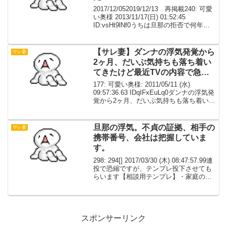
2017/12/052019/12/13 再掲載240: 可愛
い奥様 2013/11/17(日) 01:52:45
ID:vsHt9lNf0うちは旦那の拒否で何年も
セ○クスレス 先日借りたい物があって旦
那の鞄を見たら、フー俗のメンバーズカ
ー...
【サレ妻】ダンナの浮気発覚から
サレ妻
2ヶ月、だいぶ気持ちも落ち着い
てきたけど最近TVの内容で急に
辛くなることがある【再構築】
177: 可愛い奥様: 2011/05/11 (水)
09:57:36.63 IDqIFxEuLq0ダンナの浮気発
覚から2ヶ月、だいぶ気持ちも落ち着いて
きたけど最近TVの内容で急に辛くなるこ
とがある。山路徹が例の不輪話をして周
りがおもしろお...
旦那の浮気。不貞の証拠、相手の
サレ妻
携帯番号、会社は把握していま
す。
298: 294[] 2017/03/30 (木) 08:47:57.99連
投で恐縮ですが、テンプレ投下させても
らいます【相談用テンプレ】・家庭の状
況、自分や配偶者等登場人物の詳細交際7
年 （その間にも浮気あり。次にやったら
許さないと言って...
スポンサーリンク