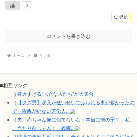
0
返信
コメントを書き込む
ホーム
サレ妻
■相互リンク
身近すぎる“厄介な人たち”が大集合！
【クズ男】収入が低いせいでふられる事が多かったの
で、両親がいない苦労人...
夫「赤ちゃん俺に似てないな～本当に俺の子？」私
「当たり前じゃん！」義両...
職場で年齢も近く話しも合うＡとはすぐに飲みに行く