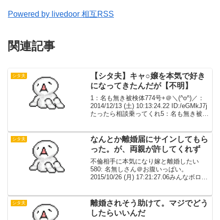
Powered by livedoor 相互RSS
関連記事
【シタ夫】キャ○嬢を本気で好き
シタ夫
になってきたんだが【不明】
1：名も無き被検体774号+＠＼(^o^)／：
2014/12/13 (土) 10:13:24.22 ID:/eGMkJ7j
たったら相談乗ってくれ5：名も無き被検
体774号+＠＼(^o^)／：2014/12/13 (土)
10:21:50.7...
なんとか離婚届にサインしてもら
シタ夫
った。が、両親が許してくれず
不倫相手に本気になり嫁と離婚したい
580: 名無しさん＠お腹いっぱい。
2015/10/26 (月) 17:21:27.06みんなボロボ
ロになって頑張ってるんだな… 俺もなん
とか離婚届にサインしてもらった が、両
親が許してくれず 夫婦の問題...
離婚されそう助けて。マジでどう
シタ夫
したらいいんだ