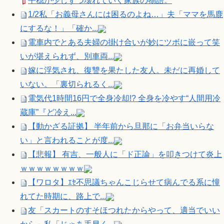
平穏が少しずつ壊れていく家族の物語。
1/2私「お義母さんには困るのよね…」夫「ママを馬鹿
にするな！」「確か...
電車内でとある夫婦の掛け合いが妙にツボに嵌って笑
いが堪えられず、別車両...
嫁に浮気され、復讐を果たした友人。未だに再婚して
いない。「裏切られるく...
電気代1時間16円で全身冷却!? 全身を冷やす“人間用冷
蔵庫”『ど冷え...
【動かざる証拠】 半年前から旦那に「お弁当いらな
い」と言われることが度...
【悲報】 有吉、一般人に「ド正論」を叩きつけて炎上
ｗｗｗｗｗｗｗｗ
【ワロタ】ｴｾ不思議ちゃんこじらせて病んでる系に憧
れてた時期に、路上で...
友「スカートのすそほつれたからやって、適当でいい