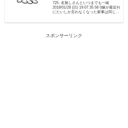
725: 名無しさんといつまでも一緒
2018/01/28 (日) 19:07:35.58 0嫁が最近ﾀﾋ
にたいしか言わなくなった家事は同じよ
うにしてくれるけどずっと目がうつろと
いうか俺が悪いのは百も承知なんだけど
正直どうしたらいいのか分か...
スポンサーリンク