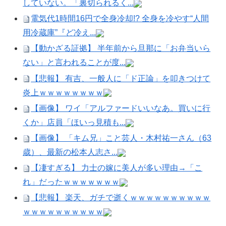
していない。「裏切られるく...
電気代1時間16円で全身冷却!? 全身を冷やす“人間
用冷蔵庫”『ど冷え...
【動かざる証拠】 半年前から旦那に「お弁当いら
ない」と言われることが度...
【悲報】 有吉、一般人に「ド正論」を叩きつけて
炎上ｗｗｗｗｗｗｗｗ
【画像】 ワイ「アルファードいいなあ。買いに行
くか」店員「ほいっ見積も...
【画像】 「キム兄」こと芸人・木村祐一さん（63
歳）、最新の松本人志さ...
【凄すぎる】 力士の嫁に美人が多い理由→「こ
れ」だったｗｗｗｗｗｗｗ
【悲報】 楽天、ガチで逝くｗｗｗｗｗｗｗｗｗｗ
ｗｗｗｗｗｗｗｗｗｗ