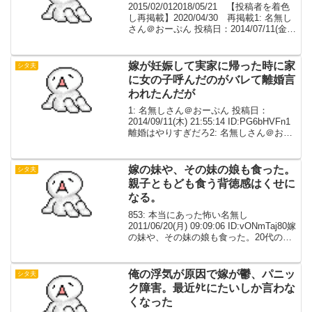
2015/02/012018/05/21 【投稿者を着色
し再掲載】2020/04/30 再掲載1: 名無し
さん＠おーぷん 投稿日：2014/07/11(金)
05:17:15 ID:0TGTTFkaA離婚されそう助
けて3: 名無しさん＠おー...
嫁が妊娠して実家に帰った時に家
シタ夫
に女の子呼んだのがバレて離婚言
われたんだが
1: 名無しさん＠おーぷん 投稿日：
2014/09/11(木) 21:55:14 ID:PG6bHVFn1
離婚はやりすぎだろ2: 名無しさん＠おー
ぷん 投稿日：2014/09/11(木) 21:56:13
ID:bUJdjQWN7お前が出張...
嫁の妹や、その妹の娘も食った。
シタ夫
親子ともども食う背徳感はくせに
なる。
853: 本当にあった怖い名無し
2011/06/20(月) 09:09:06 ID:vONmTaj80嫁
の妹や、その妹の娘も食った。20代のこ
ろは当時不倫していた奥さんの娘も食っ
た。親子ともども食う背徳感はくせにな
る。が、なかなかそんな機...
俺の浮気が原因で嫁が鬱、パニッ
シタ夫
ク障害。最近ﾀﾋにたいしか言わな
くなった