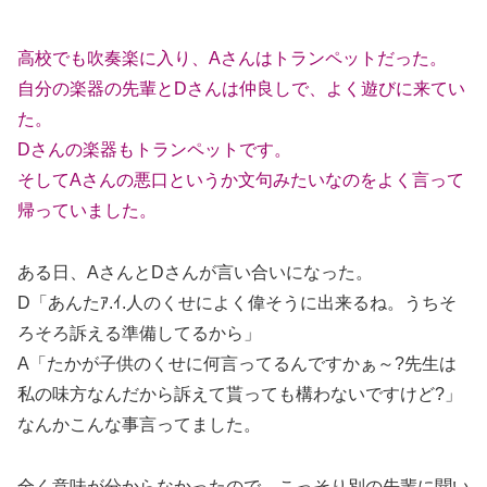
高校でも吹奏楽に入り、Aさんはトランペットだった。
自分の楽器の先輩とDさんは仲良しで、よく遊びに来てい
た。
Dさんの楽器もトランペットです。
そしてAさんの悪口というか文句みたいなのをよく言って
帰っていました。
ある日、AさんとDさんが言い合いになった。
D「あんたｱ.ｲ.人のくせによく偉そうに出来るね。うちそ
ろそろ訴える準備してるから」
A「たかが子供のくせに何言ってるんですかぁ～?先生は
私の味方なんだから訴えて貰っても構わないですけど?」
なんかこんな事言ってました。
全く意味が分からなかったので、こっそり別の先輩に聞い