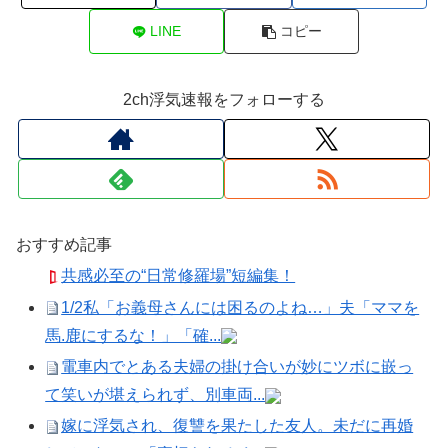
LINE
コピー
2ch浮気速報をフォローする
おすすめ記事
共感必至の“日常修羅場”短編集！
1/2私「お義母さんには困るのよね…」夫「ママを
馬.鹿にするな！」「確...
電車内でとある夫婦の掛け合いが妙にツボに嵌っ
て笑いが堪えられず、別車両...
嫁に浮気され、復讐を果たした友人。未だに再婚