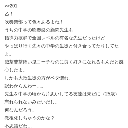
>>201
乙！
吹奏楽部って色々あるよね！
うちの中学の吹奏楽の顧問先生も
指導力抜群で全国レベルの有名な先生だったけど
やっぱり行く先々の中学の生徒と付き合ってたりしてた
よ。
滅茶苦茶怖い鬼コーチなのに良く好きになれるもんだと感
心したよ。
しかも大抵生徒の方がベタ惚れ。
訳わからんわー…。
先生を中学の頃から片思いしてる友達は未だに（25歳）
忘れられないみたいだし。
何なんだろう、
教祖化しちゃうのかな？
不思議だわ…