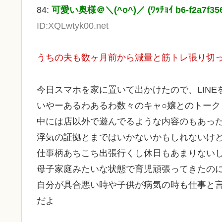
84:
可愛い奥様＠＼(^o^)／ (ﾜｯﾁｮｲ b6-f2a7f356
ID:XQLwtyk00.net
うちの夫も数ヶ月前から減量と筋トレ張り切って
今日スマホを家に置いて出かけたので、LINE
いやーあるわあるわ数々のキャ○嬢とのトーク
中には店以外で遊んでるような内容のもあっ
浮気の証拠とまではいかないかもしれないけ
仕事柄あちこち出張行くし休日もあまりない
母子家庭みたいな状態で育児頑張ってきたの
自分が具合悪い時や子供が病気の時も仕事と
だよ