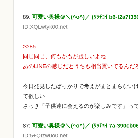
89:
可愛い奥様＠＼(^o^)／ (ﾜｯﾁｮｲ b6-f2a7f356
ID:XQLwtyk00.net
>>85
同じ同じ、何もかもが虚しいよね
あのLINEの感じだとうちも相当貢いでるんだ
今日発見したばっかりで考えがまとまらない
て欲しい
さっき「子供達に会えるのが楽しみです」っ
87:
可愛い奥様＠＼(^o^)／ (ﾜｯﾁｮｲ 7a-390cb06
ID:5+QIzw0o0.net