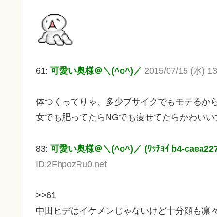
61:
可愛い奥様＠＼(^o^)／
2015/07/15 (水) 1
体つくってりゃ、多少ブサイクでもモテるか
女でも肥ってたらNGでも痩せてたらかわいい
83:
可愛い奥様＠＼(^o^)／ (ﾜｯﾁｮｲ b4-caea227
ID:2FhpozRu0.net
>>61
中田ヒデはイケメンじゃないけど十分顔も凛