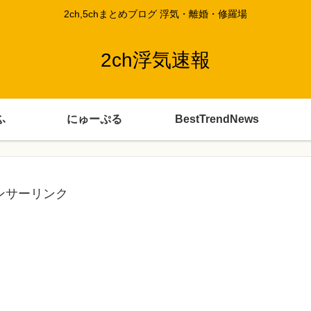
2ch,5chまとめブログ 浮気・離婚・修羅場
2ch浮気速報
ふ
にゅーぷる
BestTrendNews
ンサーリンク