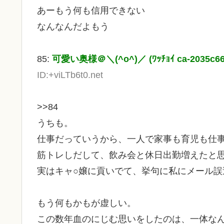
あーもう何も信用できない
なんなんだよもう
85:
可愛い奥様＠＼(^o^)／ (ﾜｯﾁｮｲ ca-2035c66
ID:+viLTb6t0.net
>>84
うちも。
仕事だっていうから、一人で家事も育児も仕
筋トレしだして、飲み会と休日出勤増えたと
実はキャ○嬢に貢いでて、挙句に私にメール誤
もう何もかもが虚しい。
この数年血のにじむ思いをしたのは、一体な