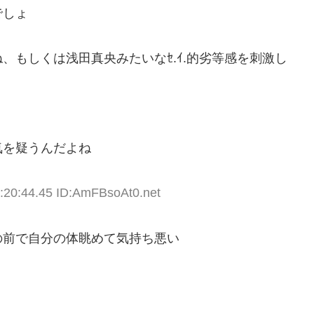
でしょ
、もしくは浅田真央みたいなｾ.ｲ.的劣等感を刺激し
気を疑うんだよね
:20:44.45 ID:AmFBsoAt0.net
の前で自分の体眺めて気持ち悪い