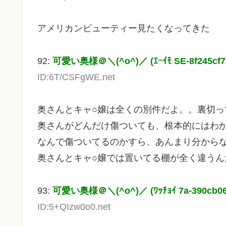
アメリカンビューティー見たくなってきた
92:
可愛い奥様＠＼(^o^)／ (ｴｰｲﾓ SE-8f245cf7
ID:6T/CSFgWE.net
奥さんとキャ○嬢は全くの別件だよ。。裏切
奥さんがどんだけ傷ついても、根本的にはわ
なんで傷ついてるのかすら、あんまり分から
奥さんとキャ○嬢では置いてる棚が全く違うん
93:
可愛い奥様＠＼(^o^)／ (ﾜｯﾁｮｲ 7a-390cb06
ID:5+QIzw0o0.net