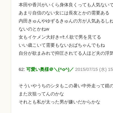
本田や香川がいくら身体良くっても人気ない
あまり自信のない女には長友とかの需要ある
内田きゅんやゆずるきゅんの方が人気あるしね
ないのとかねw
女もイケメン大好き=ｾ.ｲ.欲で男を見てる
いい歳こいて需要もないおばちゃんでもね
自分が欲まみれで抑圧されてる人ほど夫の浮
62:
可愛い奥様＠＼(^o^)／
2015/07/15 (水) 15
そういやうちのシタもこの暑い中外走って鏡
また次狙ってんのかな
それとも私が太った男が嫌いだからかな