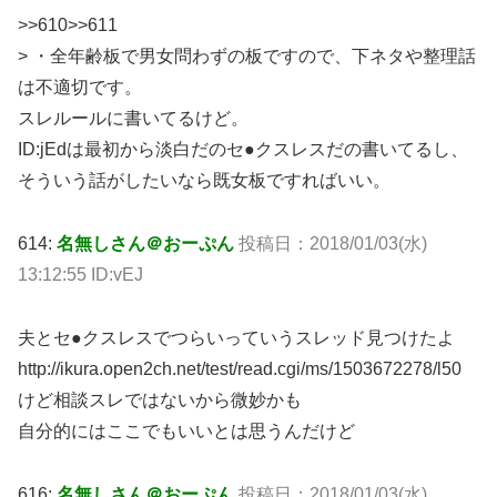
>>610>>611
> ・全年齢板で男女問わずの板ですので、下ネタや整理話
は不適切です。
スレルールに書いてるけど。
ID:jEdは最初から淡白だのセ●クスレスだの書いてるし、
そういう話がしたいなら既女板ですればいい。
614:
名無しさん＠おーぷん
投稿日：2018/01/03(水)
13:12:55 ID:vEJ
夫とセ●クスレスでつらいっていうスレッド見つけたよ
http://ikura.open2ch.net/test/read.cgi/ms/1503672278/l50
けど相談スレではないから微妙かも
自分的にはここでもいいとは思うんだけど
616:
名無しさん＠おーぷん
投稿日：2018/01/03(水)