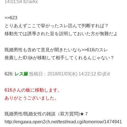
14:01:54 ID:wAx
>>623
とりあえずここで挙がったスレ読んで判断すれば？
移動先では誘導された旨を説明しておいた方が無難だよ
既婚男性も含めて意見が聞きたいなら>>616のスレ
推薦したID:ljkが移動して相手してくれるんじゃない？
626:
レス嫁
投稿日：2018/01/03(水) 14:22:12 ID:jEd
616さんの板に移動します。
ありがとうございました。
既婚男性/既婚女性の雑談（双方質問)★７
http://engawa.open2ch.net/test/read.cgi/tomorrow/1474941