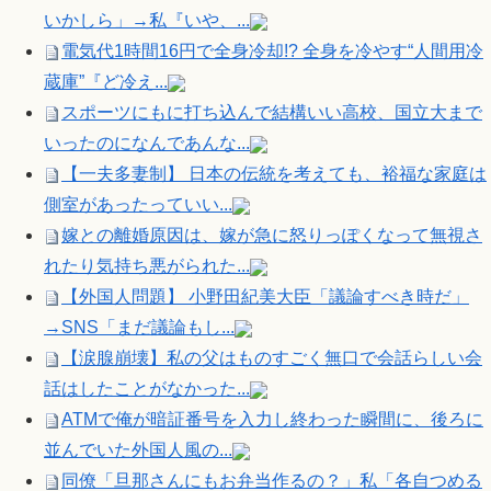
いかしら」→私『いや、...
電気代1時間16円で全身冷却!? 全身を冷やす“人間用冷
蔵庫”『ど冷え...
スポーツにもに打ち込んで結構いい高校、国立大まで
いったのになんであんな...
【一夫多妻制】 日本の伝統を考えても、裕福な家庭は
側室があったっていい...
嫁との離婚原因は、嫁が急に怒りっぽくなって無視さ
れたり気持ち悪がられた...
【外国人問題】 小野田紀美大臣「議論すべき時だ」
→SNS「まだ議論もし...
【涙腺崩壊】私の父はものすごく無口で会話らしい会
話はしたことがなかった...
ATMで俺が暗証番号を入力し終わった瞬間に、後ろに
並んでいた外国人風の...
同僚「旦那さんにもお弁当作るの？」私「各自つめる