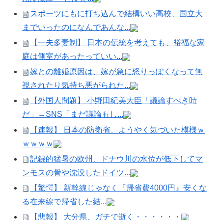
スポーツにもに打ち込んで結構いい高校、国立大
までいったのになんであんな...
【一夫多妻制】 日本の伝統を考えても、裕福な家
庭は側室があったっていい...
嫁との離婚原因は、嫁が急に怒りっぽくなって無
視されたり気持ち悪がられた...
【外国人問題】 小野田紀美大臣「議論すべき時
だ」→SNS「まだ議論もし...
【速報】 日本の防衛省、ようやく気づいた模様ｗ
ｗｗｗｗ
記録的猛暑の欧州、ドナウ川の水位が低下してマ
ンモスの骨や沈没したドイツ...
【驚愕】 新幹線じゃなく『帰省費4000円』安くな
る在来線で帰省した結...
【悲報】 大分県、ガチで逝く・・・・・・