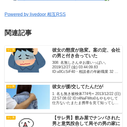
Powered by livedoor 相互RSS
関連記事
彼女の態度が急変。案の定、会社
サレ男
の男と付き合っていた
308: 名無しさん＠お腹いっぱい。
2019/12/27 (金) 03:44:09.83
ID:u0CcSiF40・相談者の年齢職業 32 会
社員・彼女の年齢職業 44 契約社員・同
棲期間 3年・間男の年齢職業 50歳 彼女
の職場の人・過...
彼女が援/交してたんだが
サレ男
1: 名も無き被検体774号+ 2013/12/22 (日)
22:57:08.02 ID:t4NaFWto0もやもやして
仕方ないたまたま携帯を見て知ってしま
ったので問い詰めることもしたくないど
うしようか2: 名も無き被検体774号+
20...
【サレ男】飲み屋でナンパされた
サレ男
男と意気投合して局その男の家に