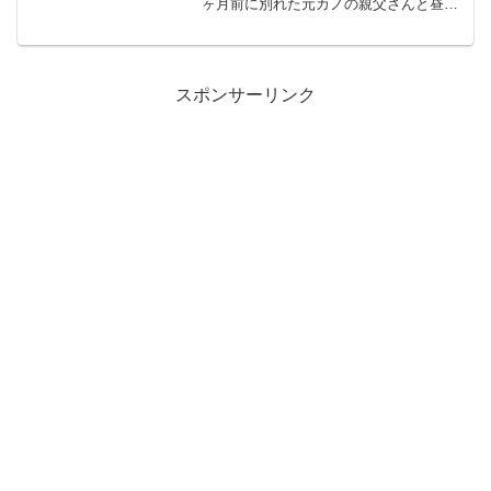
ヶ月前に別れた元カノの親父さんと昼過
ぎに会うことになった多分修羅場ると思
うんで報告するよそれにしても年寄りは
早起きだな344:恋人は名無しさんsag...
スポンサーリンク