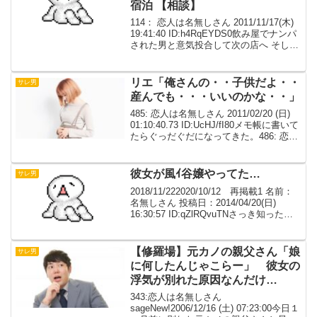
宿泊 【相談】
114： 恋人は名無しさん 2011/11/17(木)
19:41:40 ID:h4RqEYDS0飲み屋でナンパ
された男と意気投合して次の店へ そして
誘われるまま次々と梯子して結局その男
の家に宿泊 帰って来たのは朝というか昼
という話を聞か...
リエ「俺さんの・・子供だよ・・
サレ男
産んでも・・・いいのかな・・」
485: 恋人は名無しさん 2011/02/20 (日)
01:10:40.73 ID:UcHJ/fI80メモ帳に書いて
たらぐっだぐだになってきた。486: 恋人
は名無しさん 2011/02/20 (日)
01:20:52.63 ID:P4...
彼女が風ｲ谷嬢やってた…
サレ男
2018/11/222020/10/12 再掲載1 名前：
名無しさん 投稿日：2014/04/20(日)
16:30:57 ID:qZlRQvuTNさっき知ったん
だけどどうすればいいか分からなくなっ
てる…2 名前：名無しさん 投稿日：
201...
【修羅場】元カノの親父さん「娘
サレ男
に何したんじゃこらー」 彼女の
浮気が別れた原因なんだけ
ど．．．【ワロタ】
343:恋人は名無しさん
sageNew!2006/12/16 (土) 07:23:00今日１