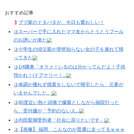
おすすめ記事
ブブ家のドタバタが、今日も愛おしい！
スーパーで手に入れたママ友からとうとうプール
のお誘いが来た
小学生の頃父親が突然知らない女の子を連れて帰
ってきた
1/4隣奥「オラァ！いるのは分かってんだよ！子供
預かれ！(ドアケリー！...
体調が優れず残業をしないで帰宅したら、元妻が
いませんでした。
40度近い熱と頭痛で朦朧としながら病院行った
ら、受付嬢が「予約のない人...
内田梨瑚受刑者「社会に戻りたいです」
【画像】 福岡、こんなのが普通に走ってるｗｗｗ