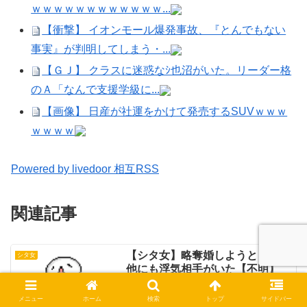
ｗｗｗｗｗｗｗｗｗｗｗｗ...
【衝撃】 イオンモール爆発事故、『とんでもない
事実』が判明してしまう・...
【ＧＪ】 クラスに迷惑なｼ也沼がいた。リーダー格
のＡ「なんで支援学級に...
【画像】 日産が社運をかけて発売するSUVｗｗｗ
ｗｗｗｗ
Powered by livedoor 相互RSS
関連記事
【シタ女】略奪婚しようとしたら
シタ女
他にも浮気相手がいた【不明】
98: 可愛い奥様: 2011/07/30 (土)
19:45:38.56 ID:g1Fo5GLN0自分は略奪婚
メニュー
ホーム
検索
トップ
サイドバー