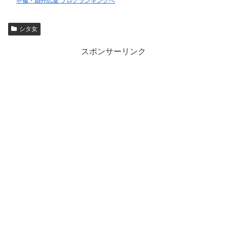
不倫・婚外恋愛 ブログランキングへ
シタ女
スポンサーリンク