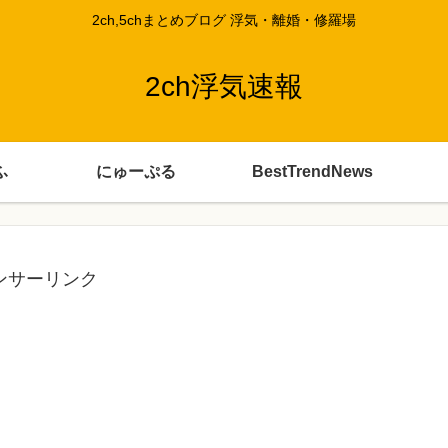
2ch,5chまとめブログ 浮気・離婚・修羅場
2ch浮気速報
ふ
にゅーぷる
BestTrendNews
ンサーリンク