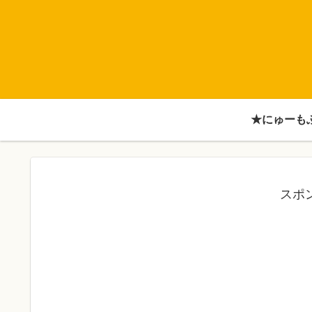
★にゅーも
スポ