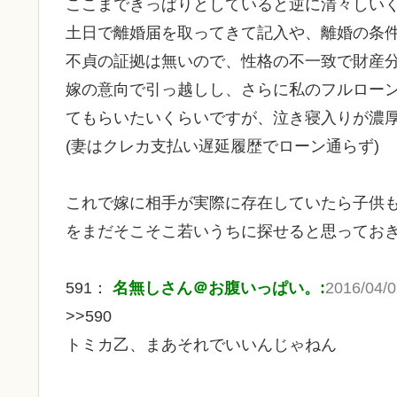
ここまできっぱりとしていると逆に清々しい
土日で離婚届を取ってきて記入や、離婚の条
不貞の証拠は無いので、性格の不一致で財産
嫁の意向で引っ越しし、さらに私のフルロー
てもらいたいくらいですが、泣き寝入りが濃
(妻はクレカ支払い遅延履歴でローン通らず)
これで嫁に相手が実際に存在していたら子供
をまだそこそこ若いうちに探せると思ってお
591：
名無しさん＠お腹いっぱい。:
2016/04/0
>>590
トミカ乙、まあそれでいいんじゃねん