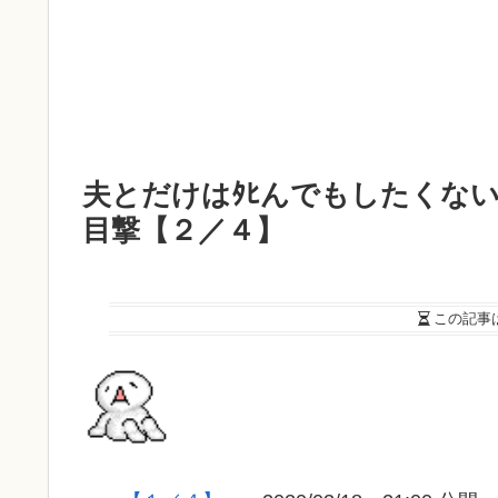
夫とだけはﾀﾋんでもしたくな
目撃【２／４】
この記事