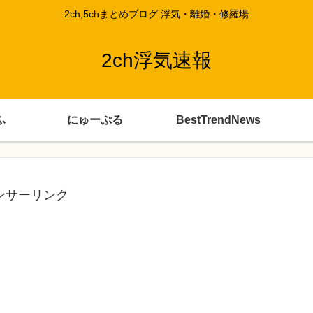
2ch,5chまとめブログ 浮気・離婚・修羅場
2ch浮気速報
ふ
にゅーぷる
BestTrendNews
ンサーリンク