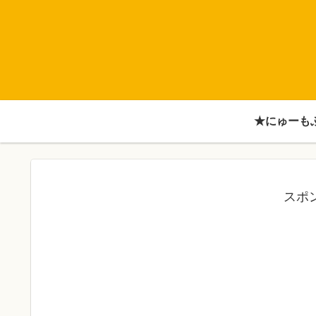
★にゅーも
スポ