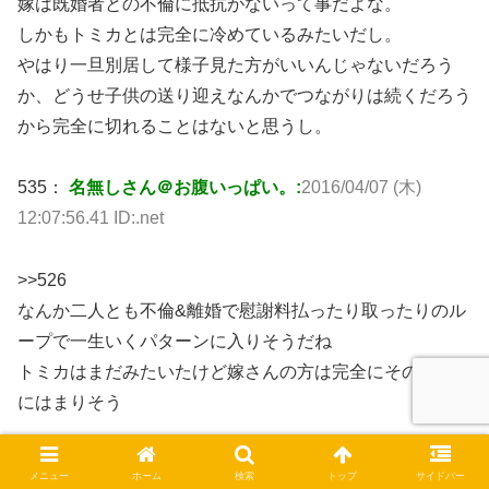
嫁は既婚者との不倫に抵抗がないって事だよな。
しかもトミカとは完全に冷めているみたいだし。
やはり一旦別居して様子見た方がいいんじゃないだろう
か、どうせ子供の送り迎えなんかでつながりは続くだろう
から完全に切れることはないと思うし。
535：
名無しさん＠お腹いっぱい。:
2016/04/07 (木)
12:07:56.41 ID:.net
>>526
なんか二人とも不倫&離婚で慰謝料払ったり取ったりのル
ープで一生いくパターンに入りそうだね
トミカはまだみたいたけど嫁さんの方は完全にそのループ
にはまりそう
たとえ今回収まっても繰り返すだろうから離婚推奨
メニュー
ホーム
検索
トップ
サイドバー