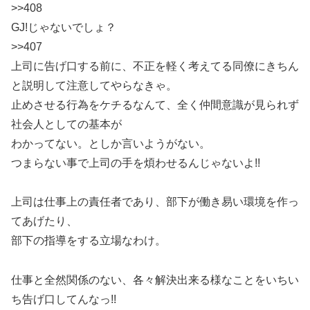
>>408
GJ!じゃないでしょ？
>>407
上司に告げ口する前に、不正を軽く考えてる同僚にきちん
と説明して注意してやらなきゃ。
止めさせる行為をケチるなんて、全く仲間意識が見られず
社会人としての基本が
わかってない。としか言いようがない。
つまらない事で上司の手を煩わせるんじゃないよ!!
上司は仕事上の責任者であり、部下が働き易い環境を作っ
てあげたり、
部下の指導をする立場なわけ。
仕事と全然関係のない、各々解決出来る様なことをいちい
ち告げ口してんなっ!!