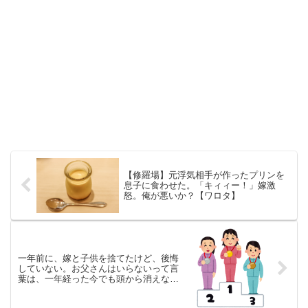
【修羅場】元浮気相手が作ったプリンを
息子に食わせた。「キィィー！」嫁激
怒。俺が悪いか？【ワロタ】
一年前に、嫁と子供を捨てたけど、後悔
していない。お父さんはいらないって言
葉は、一年経った今でも頭から消えな
い。【１／２】 他、5/11～5/17 週間
TOP10