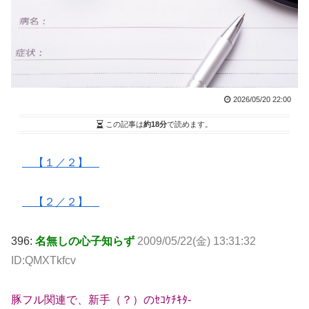
2026/05/20 22:00
この記事は
約18分
で読めます。
【１／２】
【２／２】
396:
名無しの心子知らず
2009/05/22(金) 13:31:32
ID:QMXTkfcv
豚フル関連で、新手（？）のｾｺｹﾁｷﾀ-