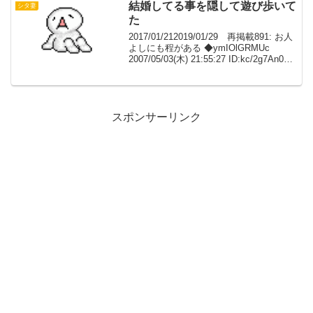
言え...
結婚してる事を隠して遊び歩いて
シタ妻
た
2017/01/212019/01/29 再掲載891: お人
よしにも程がある ◆ymIOlGRMUc
2007/05/03(木) 21:55:27 ID:kc/2g7An0あ
る日B子から連絡があり「今度の土曜日
に飲みに行かない？友達連れて...
スポンサーリンク