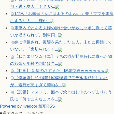
那・親・友人「！？ や...
1/2私「お義母さんには困るのよね…」夫「ママを馬鹿
にするな！」「確か...
電車内でとある夫婦の掛け合いが妙にツボに嵌って笑
いが堪えられず、別車両...
嫁に浮気され、復讐を果たした友人。未だに再婚して
いない。「裏切られるく...
【ねこエサソムリエ】うちの猫が野良時代に食べた物
の影響か年齢の割には早...
【動画】 新型のさすまた、限界突破ｗｗｗｗｗｗ
【修羅場】私の姉は容姿端麗でモデル事務所にいた
が、素行が悪すぎて契約を...
【悲報】マスコミ、熊本で炊き出し中のへずまりゅう
氏に「何でこんなことを...
Powered by livedoor 相互RSS
■逆アクセスランキング