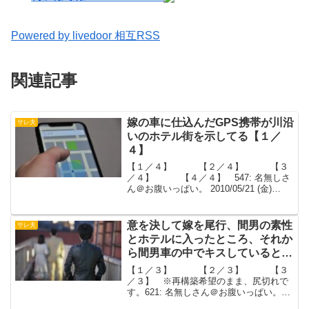
Powered by livedoor 相互RSS
関連記事
嫁の車に仕込んだGPS携帯が川沿
サレ夫
いのホテル街を示してる【１／
４】
【１／４】 【２／４】 【３
／４】 【４／４】 547: 名無しさ
ん＠お腹いっぱい。 2010/05/21 (金)
12:12:37嫁の車に仕込んだGPS携帯が川
沿いのホテル街を示してる会社早退して
今から行くホテルが数軒あるから...
意を決して嫁を尾行、間男の素性
サレ夫
とホテルに入ったところ、それか
ら間男車の中でキスしているとこ
ろまで確認しました【１／３】
【１／３】 【２／３】 【３
／３】 ※再構築希望のまま、尻切れで
す。621: 名無しさん＠お腹いっぱい。
2007/06/15 (金) 21:33:29以前怪しい時期