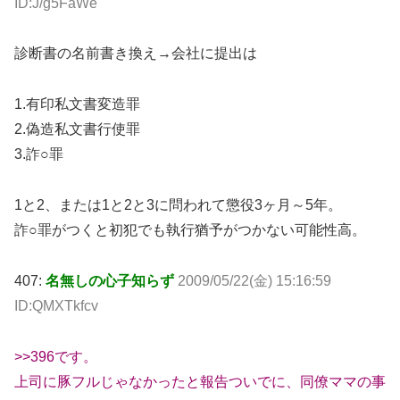
ID:J/g5FaWe
診断書の名前書き換え→会社に提出は
1.有印私文書変造罪
2.偽造私文書行使罪
3.詐○罪
1と2、または1と2と3に問われて懲役3ヶ月～5年。
詐○罪がつくと初犯でも執行猶予がつかない可能性高。
407:
名無しの心子知らず
2009/05/22(金) 15:16:59
ID:QMXTkfcv
>>396です。
上司に豚フルじゃなかったと報告ついでに、同僚ママの事