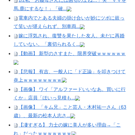
1/2私「お義母さんには困るのよね…」夫「ママを
馬.鹿にするな！」「確...
電車内でとある夫婦の掛け合いが妙にツボに嵌っ
て笑いが堪えられず、別車両...
嫁に浮気され、復讐を果たした友人。未だに再婚
していない。「裏切られるく...
【動画】 新型のさすまた、限界突破ｗｗｗｗｗｗ
【悲報】 有吉、一般人に「ド正論」を叩きつけて
炎上ｗｗｗｗｗｗｗｗ
【画像】 ワイ「アルファードいいなあ。買いに行
くか」店員「ほいっ見積も...
【画像】 「キム兄」こと芸人・木村祐一さん（63
歳）、最新の松本人志さ...
【凄すぎる】 力士の嫁に美人が多い理由→「こ
れ」だったｗｗｗｗｗｗｗ