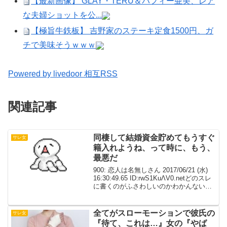
【最新画像】 GLAY・TERU＆パフィー亜美、レア
な夫婦ショットを公...
【極旨牛鉄板】 吉野家のステーキ定食1500円、ガ
チで美味そうｗｗｗ
Powered by livedoor 相互RSS
関連記事
同棲して結婚資金貯めてもうすぐ
サレ女
籍入れようね、って時に、もう、
最悪だ
900: 恋人は名無しさん 2017/06/21 (水)
16:30:49.65 ID:rwS1KuΛV0.netどのスレ
に書くのがふさわしいのかわかんないけ
どここで吐き出させて婚活サイトで出会
った彼氏と婚約中同棲してる最近仕事が
忙しいって...
全てがスローモーションで彼氏の
サレ女
『待て、これは…』女の『やば