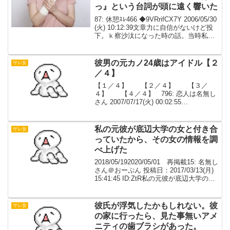
っ』という台詞が頭に遠く響いた
87: 休憩ｽﾚ466 ◆9VRrifCX7Y 2006/05/30
(火) 10:12:39文章力に自信がないけど投
下。ｋ察沙汰になった時の話。当時私は
19歳。彼氏は20歳。同棲していたけど彼
の女癖が原因の喧嘩が絶えなくて私が実
家に戻って...
彼男の元カノ24歳はアイドル【２
サレ女
／４】
【１／４】 【２／４】 【３／
４】 【４／４】 796: 恋人は名無し
さん 2007/07/17(火) 00:02:55
ID:a4B0I0MZ0なんと、今まで修羅場って
た所に婚約指輪が出てきました。自信あ
りげな彼。呆然とする元カノ。...
私の元彼が底辺大学の女と付き合
サレ女
っていたから、その女の情報を調
べ上げた
2018/05/192020/05/01 再掲載15: 名無し
さん＠おーぷん 投稿日：2017/03/13(月)
15:41:45 ID:ZtR私の元彼が底辺大学の女
と付き合っていたから、その女の情報を
調べ上げた。同じ中学の子を探し出して
話...
彼氏が浮気したかもしれない。彼
サレ女
の家に行ったら、見た事無いアメ
ニティの歯ブラシがあった。