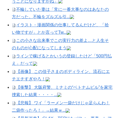
うことになりますかね」
不輪していた妻は「常に一番大事なのはあなたの
方だった。不輪をズルズル引...
イラスト・漫画関係の仕事してるんだけど、「拾
い物ですが」とか言ってTw...
この小さな出来事でこの実行力の差よ…と人生そ
のものが心配になってしまう
ラインで稼げるとかいうの登録したけど「500円払
え」だって
【画像】 この佳子さまのボディライン、流石にエ
チエチすぎやろ！
【衝撃】 大阪府警、ミナミの“ベトナムビル”を家宅
捜索した結果・・・・...
【悲報】 ワイ「ラーメン一袋だけじゃ足らんわ！
二袋作ったろ！」→結果ｗ...