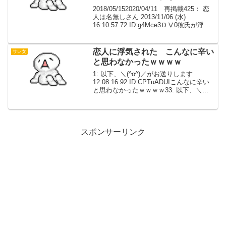
2018/05/152020/04/11 再掲載425： 恋
人は名無しさん 2013/11/06 (水)
16:10:57.72 ID:g4Mce3ＤⅤ0彼氏が浮気
したかもしれない。彼の家に行ったら、
見た事無いアメニティの歯ブラシがあっ
た。...
恋人に浮気された こんなに辛い
サレ女
と思わなかったｗｗｗｗ
1: 以下、＼(^o^)／がお送りします
12:08:16.92 ID:CPTuADUIこんなに辛い
と思わなかったｗｗｗｗ33: 以下、＼
(^o^)／がお送りします 12:17:29.03
ID:FqTZSxw9>>1は男？女？38: 以下...
スポンサーリンク