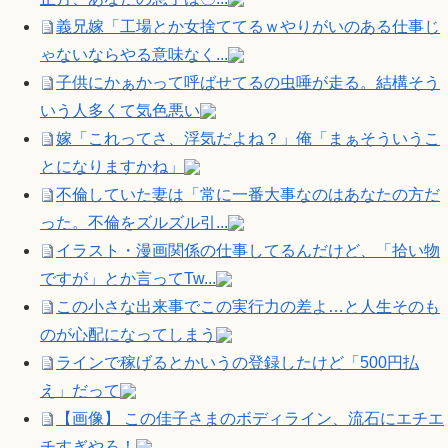
義兄嫁「工場とか女捨ててるｗやりがいのある仕事じ
ゃないならやる意味なく...
子供にかぁかって呼ばせてるの虫唾が走る。結構そう
いう人多くて気色悪い
嫁「これってさ、浮気だよね？」俺「まぁそういうこ
とになりますかね」
不倫していた妻は「常に一番大事なのはあなたの方だ
った。不倫をズルズル引...
イラスト・漫画関係の仕事してるんだけど、「拾い物
ですが」とか言ってTw...
この小さな出来事でこの実行力の差よ…と人生そのも
のが心配になってしまう
ラインで稼げるとかいうの登録したけど「500円払
え」だって
【画像】 この佳子さまのボディライン、流石にエチエ
チすぎやろ！