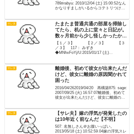
789♯rabyu: 2010/12/04 (土) 15:00:52なん
かなりすましがいるからコテトリつけさ
せてもらう。嫁と話した。一瞬で話終わ
った。俺が「携帯を見たごめん」と言っ
たら嫁は最初「そっか、...
たまたま普通共通の部屋を掃除し
サレ夫
てたら、机の上に堂々と日記が。
数ヶ月前から少し怪しかったか
ら、中身を見たら、もう真っ黒
【１／３】 【２／３】 【３
【２／３】
／３】 117： みずき
◆MNhxFoYj/U:2015/01/17 (土)
00:06:52.30親権放棄はありがたいかも
な。もうすぐ帰ってくる。103の方向にい
きそうだが、うー、もう少し待った方が
離婚後、初めて彼女が出来たんだ
サレ夫
い...
けど、彼女に離婚の原因聞かれて
困った
2016/04/262019/04/20 再構築875: sage:
2007/09/25 (火) 16:57:07離婚後、初めて
彼女が出来たんだけど、彼女に離婚の原
因聞かれて困った。元妻が浮気って正直
に言った方がいいのだろうか?何か言い
辛...
【サレ夫】嫁の浮気が発覚したの
サレ夫
は10年近く前なんだ【不明】
507: 名無しさん＠お腹いっぱい。
2013/05/18 (土) 10:52:59.04嫁の浮気スレ