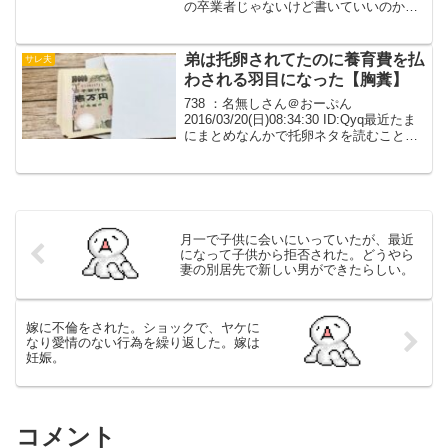
の卒業者じゃないけど書いていいのか
な？かなり叩かれる感じの顛末なんだ
が。508: 名無しさん＠お腹いっぱい。
2013/05/18 (土)...
弟は托卵されてたのに養育費を払
サレ夫
わされる羽目になった【胸糞】
738 ：名無しさん＠おーぷん
2016/03/20(日)08:34:30 ID:Qyq最近たま
にまとめなんかで托卵ネタを読むことが
あるんだけど、あれって本当に男のほう
が不利なんだよね。スレなんかには結構
簡単に親子不在証明とか、除籍とかって
書...
月一で子供に会いにいっていたが、最近
になって子供から拒否された。どうやら
妻の別居先で新しい男ができたらしい。
嫁に不倫をされた。ショックで、ヤケに
なり愛情のない行為を繰り返した。嫁は
妊娠。
コメント