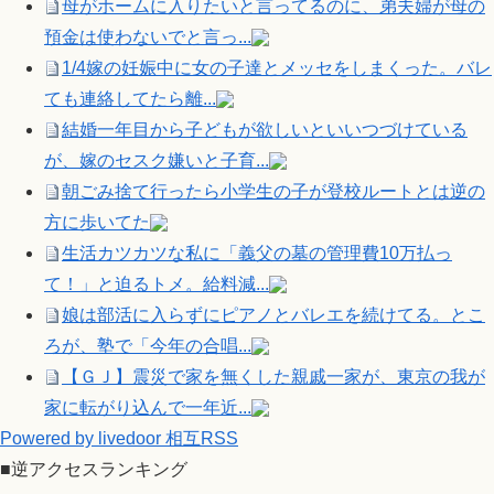
母がホームに入りたいと言ってるのに、弟夫婦が母の
預金は使わないでと言っ...
1/4嫁の妊娠中に女の子達とメッセをしまくった。バレ
ても連絡してたら離...
結婚一年目から子どもが欲しいといいつづけている
が、嫁のセスク嫌いと子育...
朝ごみ捨て行ったら小学生の子が登校ルートとは逆の
方に歩いてた
生活カツカツな私に「義父の墓の管理費10万払っ
て！」と迫るトメ。給料減...
娘は部活に入らずにピアノとバレエを続けてる。とこ
ろが、塾で「今年の合唱...
【ＧＪ】震災で家を無くした親戚一家が、東京の我が
家に転がり込んで一年近...
Powered by livedoor 相互RSS
■逆アクセスランキング