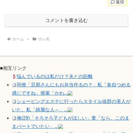
返信
コメントを書き込む
ホーム
サレ夫
■相互リンク
悩んでいるのは私だけ？夫との距離
同僚「旦那さんにもお弁当作るの？」私「各自つめる
感じですね」後輩「かわ...
シェービングエステに行ったらスタイル抜群の美人が
いた。私「綺麗な人～」...
俺(29)「そろそろ子どもがほしい」妻「なら、このま
まパートでいたい」...