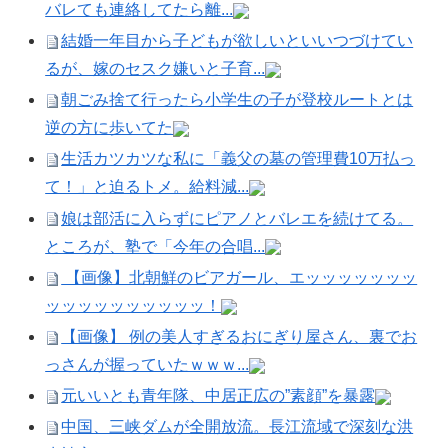
バレても連絡してたら離...
結婚一年目から子どもが欲しいといいつづけてい
るが、嫁のセスク嫌いと子育...
朝ごみ捨て行ったら小学生の子が登校ルートとは
逆の方に歩いてた
生活カツカツな私に「義父の墓の管理費10万払っ
て！」と迫るトメ。給料減...
娘は部活に入らずにピアノとバレエを続けてる。
ところが、塾で「今年の合唱...
【画像】北朝鮮のビアガール、エッッッッッッッ
ッッッッッッッッッッ！
【画像】 例の美人すぎるおにぎり屋さん、裏でお
っさんが握っていたｗｗｗ...
元いいとも青年隊、中居正広の”素顔”を暴露
中国、三峡ダムが全開放流。長江流域で深刻な洪