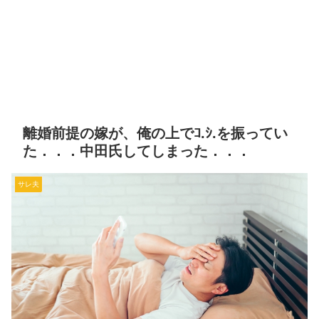
離婚前提の嫁が、俺の上でｺ.ｼ.を振ってい
た．．．中田氏してしまった．．．
サレ夫