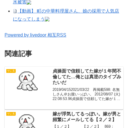
水被害
【動画】 町の中華料理屋さん、娘の採用で人気店
になってしまう
Powered by livedoor 相互RSS
関連記事
貞操面で信頼してた嫁が１年間不
サレ夫
倫してた…俺とは真逆のタイプみ
たいだ
2019/04/152021/03/22 再掲載598: 名無
しさん＠お腹いっぱい。 2012/08/07 (火)
22:08:53.96貞操面で信頼してた嫁が１年
間不倫してた…俺とは真逆のタイプみた
いだ。禁断の愛みたいな感じでまわりが
見え...
嫁が浮気してるっぽい。嫁が男と
サレ夫
頻繁にメールしてる【２／２】
【１／２】 【２／２】 869：