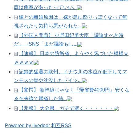
庭は側室があったっていい...
嫁との離婚原因は、嫁が急に怒りっぽくなって無
視されたり気持ち悪がられた...
【外国人問題】 小野田紀美大臣「議論すべき時
だ」→SNS「まだ議論もし...
【速報】 日本の防衛省、ようやく気づいた模様ｗ
ｗｗｗｗ
記録的猛暑の欧州、ドナウ川の水位が低下してマ
ンモスの骨や沈没したドイツ...
【驚愕】 新幹線じゃなく『帰省費4000円』安くな
る在来線で帰省した結...
【悲報】 大分県、ガチで逝く・・・・・・
Powered by livedoor 相互RSS