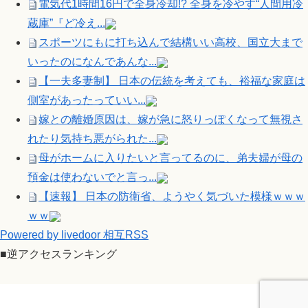
電気代1時間16円で全身冷却!? 全身を冷やす“人間用冷
蔵庫”『ど冷え...
スポーツにもに打ち込んで結構いい高校、国立大まで
いったのになんであんな...
【一夫多妻制】 日本の伝統を考えても、裕福な家庭は
側室があったっていい...
嫁との離婚原因は、嫁が急に怒りっぽくなって無視さ
れたり気持ち悪がられた...
母がホームに入りたいと言ってるのに、弟夫婦が母の
預金は使わないでと言っ...
【速報】 日本の防衛省、ようやく気づいた模様ｗｗｗ
ｗｗ
Powered by livedoor 相互RSS
■逆アクセスランキング