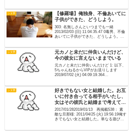
からの友人Y（男）は家柄と顔は良いが
中身が小学生のようだった。某有名私立
大にエスカレーター式で進学...
【修羅場】俺独身、不倫あいてに
シタ男
子供ができた、どうしよう。
303: 名無しさんといつまでも一緒
2013/02/03 (日) 11:04:35.47 0毒男、不倫
あいてに子供ができた、どうしよう。
304: 名無しさんといつまでも一緒
2013/02/03 (日) 11:15:55.51 O>>30...
元カノと未だに仲良いんだけど、
シタ男
今の彼女に言えないままでいる
元カノと未だに仲良いんだけど 1: 以下、
5ちゃんねるからVIPがお送りします
2019/07/02 (火) 04:09:19.364
ID:GevXnYvn0今の彼女に言えないままで
いるというか酷い別れかたして俺が嫌い
くらいの理解かもしれ...
好きでもない女と結婚した。お互
シタ男
いに付き合ってる相手がいたし、
女はその彼氏と結婚まで考えてる
と言ってたくらいだ。
2017/01/282019/01/13 再掲載538： 素
敵な旦那様: 2011/04/25 (火) 19:56:19俺す
きでもない女と結婚した。単なる遊び友
だと思ってた女。お互いに付き合ってる
相手がいたし、女はその彼氏と結婚まで