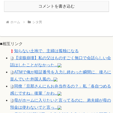
コメントを書き込む
ホーム
シタ男
■相互リンク
知らない土地で、主婦は孤独になる
【涙腺崩壊】私の父はものすごく無口で会話らしい会
話はしたことがなかった...
ATMで俺が暗証番号を入力し終わった瞬間に、後ろに
並んでいた外国人風の...
同僚「旦那さんにもお弁当作るの？」私「各自つめる
感じですね」後輩「かわ...
母がホームに入りたいと言ってるのに、弟夫婦が母の
預金は使わないでと言っ...