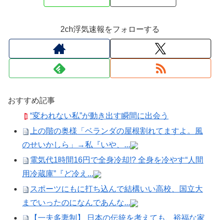
2ch浮気速報をフォローする
おすすめ記事
“変われない私”が動き出す瞬間に出会う
上の階の奥様「ベランダの屋根割れてますよ。風
のせいかしら」→私『いや、...
電気代1時間16円で全身冷却!? 全身を冷やす“人間
用冷蔵庫”『ど冷え...
スポーツにもに打ち込んで結構いい高校、国立大
までいったのになんであんな...
【一夫多妻制】 日本の伝統を考えても、裕福な家