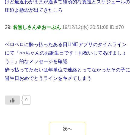
けど最近わがままが過ぎて経済的な負担とスケジュールの
圧迫よ懸念が出てきたころ
29:
名無しさん＠おーぷん
19/12/12(木) 20:51:08 ID:d70
ベロベロに酔っ払ったある日LINEアプリのタイムライン
にて「○○ちゃんのお誕生日です！お祝いしてあげましょ
う！」的なメッセージを確認
酔っ払ってたわいは年単位で連絡とってなかったその子に
誕生日おめでとうラインをキメてしまう
0
次へ