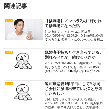
関連記事
【修羅場】メンヘラ2人に好かれ
シタ男
て修羅場になった話
1: 名無しさん＠おーぷん:投稿日：
2014/09/05(金) 13:07:24 ID:1moPl7aCv需
要ある？2: 名無しさん＠おーぷん:投稿
日：2014/09/05(金) 13:09:01
ID:PeHoW9BgFはよ3: 名無しさ...
既婚者子持ちと付き合っている。
シタ男
別れるべきか、続けるべきか
2018/02/242020/02/06 再掲載271： 名
無しさんといつまでも一緒 2012/08/24
(金) 18:27:43.70 0■相談です■自分：24歳
♂ 会社員 独身 実家暮らし相手：31
歳♀ 契約社員 既婚者子持ちで旦那
と...
遠距離恋愛1年半目にしてYは同
シタ男
じ会社に派遣出来ていたCと浮気
したらしい
814: 名無しさん＠おーぷん 投稿日：
2016/06/16(木) 23:15:44 ID:HST長期観察
の結果、衝撃を受けたこと。大学生時代