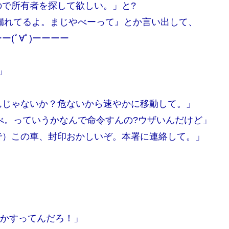
で所有者を探して欲しい。」と?
漏れてるよ。まじやべーって』とか言い出して、
(ﾟ∀ﾟ)ーーーー
」
んじゃないか？危ないから速やかに移動して。」
べ。っていうかなんで命令すんの?ウザいんだけど」
で）この車、封印おかしいぞ。本署に連絡して。」
。
動かすってんだろ！」