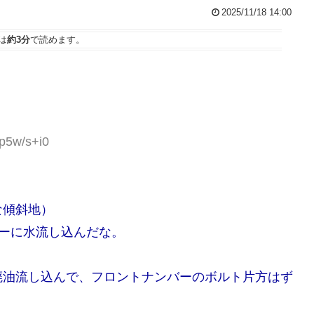
2025/11/18 14:00
は
約3分
で読めます。
zp5w/s+i0
な傾斜地）
ラーに水流し込んだな。
廃油流し込んで、フロントナンバーのボルト片方はず