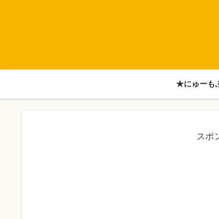
★にゅーも
スポ