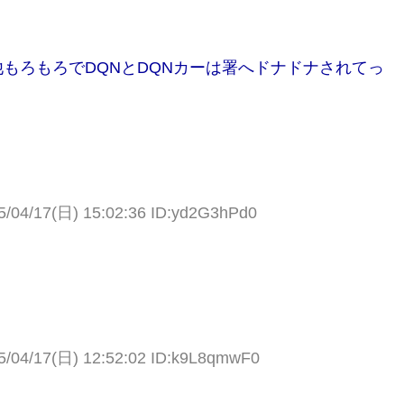
もろもろでDQNとDQNカーは署へドナドナされてっ
5/04/17(日) 15:02:36 ID:yd2G3hPd0
5/04/17(日) 12:52:02 ID:k9L8qmwF0