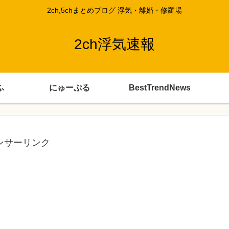
2ch,5chまとめブログ 浮気・離婚・修羅場
2ch浮気速報
ふ
にゅーぷる
BestTrendNews
ンサーリンク