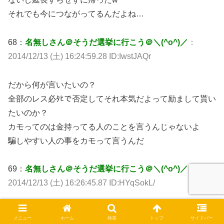
それでも今につながってるんだよね…
68：
名無しさん＠そうだ選挙に行こう＠＼(^o^)／
：
2014/12/13 (土) 16:24:59.28 ID:IwstJAQr
だから何が言いたいの？
全部のレス必ﾀﾋで否定してそれ本気だよって励まして貰い
たいのか？
カモってのは金持ってる人のことを言うんじゃないよ
騙しやすい人の事をカモって言うんだ
69：
名無しさん＠そうだ選挙に行こう＠＼(^o^)／
：
2014/12/13 (土) 16:26:45.87 ID:HYqSokL/
子持ちのブスを背負う気でいるなら頑張ればいいじゃん
メニュー
ホーム
検索
トップ
サイドバー