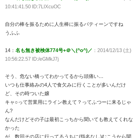
10:41:41.50 ID:7LlXcuOC
自分の棒を振るために人生棒に振るパティーンですね
うふふ
14：
名も無き被検体774号+＠＼(^o^)／
：2014/12/13 (土)
10:56:22.57 ID:/eGMkJ7j
そう、危ない橋ってわかってるから頭痛い…
いつも仕事絡みの4人で食欠みに行くことが多いんだけ
ど、その時ついた嬢
キャ○って営業用にライン教えて？ってふつーに来るじゃ
ん?
なんだけどその子は最初こっちから聞いても教えてくれな
かった
が、数回その店に行ってるうちに(指名なし)むこうから聞