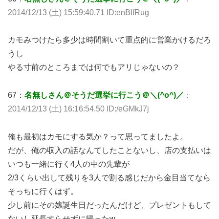
2014/12/13 (土) 15:59:40.71 ID:enBlfRug
カモみつけたら多少は時間割いて重点的に営業かけるだろ
うし
やる寸前のところまでは何でもアリじゃないの？
67：
名無しさん＠そうだ選挙に行こう＠＼(^o^)／
：
2014/12/13 (土) 16:16:54.50 ID:/eGMkJ7j
俺も最初はカモにする気か？って思ってましたよ。
だが、俺の収入の話なんてしたことないし、店の支払いは
いつも一緒に行く4人の中の先輩が
2/3くらい出して残りを3人で割る感じだから金目当てなら
そっちに行くはず。
少し前にその嬢誕生日だったんだけど、プレゼントもして
ないし延長すらせずに帰ったw