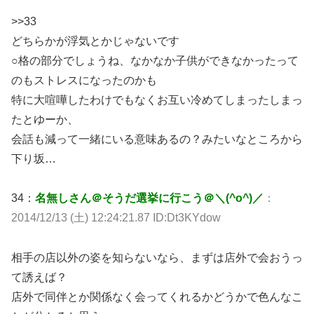
>>33
どちらかが浮気とかじゃないです
○格の部分でしょうね、なかなか子供ができなかったって
のもストレスになったのかも
特に大喧嘩したわけでもなくお互い冷めてしまったしまっ
たとゆーか、
会話も減って一緒にいる意味あるの？みたいなところから
下り坂…
34：
名無しさん＠そうだ選挙に行こう＠＼(^o^)／
：
2014/12/13 (土) 12:24:21.87 ID:Dt3KYdow
相手の店以外の姿を知らないなら、まずは店外で会おうっ
て誘えば？
店外で同伴とか関係なく会ってくれるかどうかで色んなこ