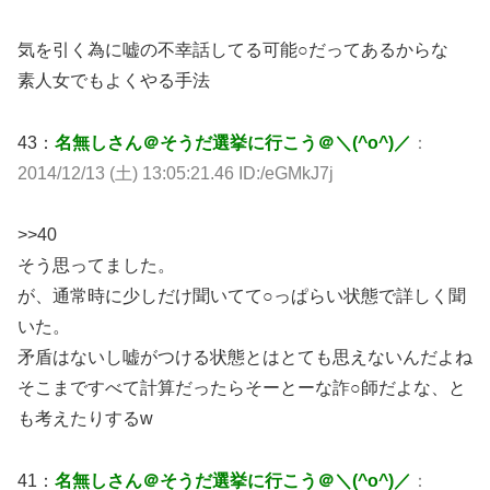
気を引く為に嘘の不幸話してる可能○だってあるからな
素人女でもよくやる手法
43：
名無しさん＠そうだ選挙に行こう＠＼(^o^)／
：
2014/12/13 (土) 13:05:21.46 ID:/eGMkJ7j
>>40
そう思ってました。
が、通常時に少しだけ聞いてて○っぱらい状態で詳しく聞
いた。
矛盾はないし嘘がつける状態とはとても思えないんだよね
そこまですべて計算だったらそーとーな詐○師だよな、と
も考えたりするw
41：
名無しさん＠そうだ選挙に行こう＠＼(^o^)／
：