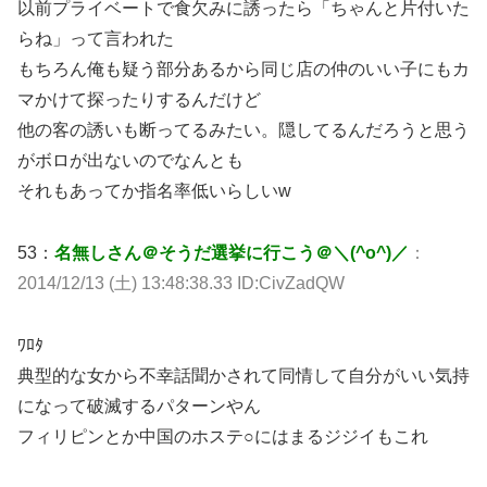
以前プライベートで食欠みに誘ったら「ちゃんと片付いた
らね」って言われた
もちろん俺も疑う部分あるから同じ店の仲のいい子にもカ
マかけて探ったりするんだけど
他の客の誘いも断ってるみたい。隠してるんだろうと思う
がボロが出ないのでなんとも
それもあってか指名率低いらしいw
53：
名無しさん＠そうだ選挙に行こう＠＼(^o^)／
：
2014/12/13 (土) 13:48:38.33 ID:CivZadQW
ﾜﾛﾀ
典型的な女から不幸話聞かされて同情して自分がいい気持
になって破滅するパターンやん
フィリピンとか中国のホステ○にはまるジジイもこれ