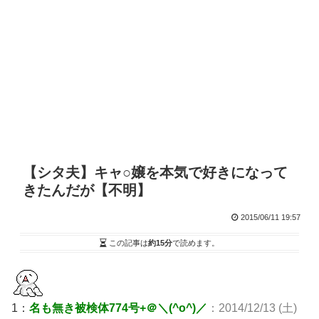
【シタ夫】キャ○嬢を本気で好きになって
きたんだが【不明】
2015/06/11 19:57
この記事は
約15分
で読めます。
1：
名も無き被検体774号+＠＼(^o^)／
：2014/12/13 (土)