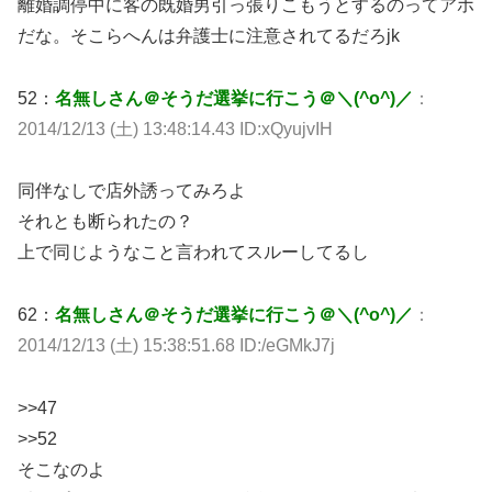
離婚調停中に客の既婚男引っ張りこもうとするのってアホ
だな。そこらへんは弁護士に注意されてるだろjk
52：
名無しさん＠そうだ選挙に行こう＠＼(^o^)／
：
2014/12/13 (土) 13:48:14.43 ID:xQyujvIH
同伴なしで店外誘ってみろよ
それとも断られたの？
上で同じようなこと言われてスルーしてるし
62：
名無しさん＠そうだ選挙に行こう＠＼(^o^)／
：
2014/12/13 (土) 15:38:51.68 ID:/eGMkJ7j
>>47
>>52
そこなのよ