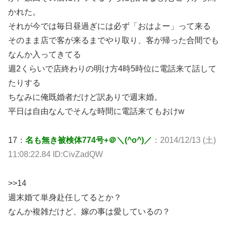
かれた。
それが今では毎日昼過ぎには必ず「おはよー」って来る
そのまま店で客が来るまでやり取り、客が帰った合間でも
なんか入ってきてる
週2くらいで店終わりの明け方4時5時位に電話来て話して
たりする
ちなみに俺既婚者だけど訳ありで週末婚。
平日は自由なんでそんな時間に電話来てもおけw
17：
名も無き被検体774号+＠＼(^o^)／
：2014/12/13 (土)
11:08:22.84 ID:CivZadQW
>>14
週末婚て単身赴任してるとか？
なんか複雑だけど、嫁の事は愛しているの？