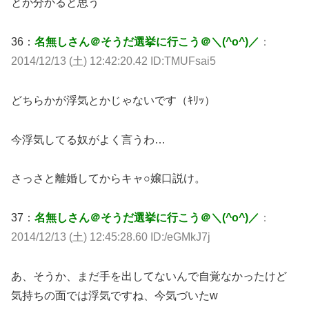
とが分かると思う
36：
名無しさん＠そうだ選挙に行こう＠＼(^o^)／
：
2014/12/13 (土) 12:42:20.42 ID:TMUFsai5
どちらかが浮気とかじゃないです（ｷﾘｯ）
今浮気してる奴がよく言うわ…
さっさと離婚してからキャ○嬢口説け。
37：
名無しさん＠そうだ選挙に行こう＠＼(^o^)／
：
2014/12/13 (土) 12:45:28.60 ID:/eGMkJ7j
あ、そうか、まだ手を出してないんで自覚なかったけど
気持ちの面では浮気ですね、今気づいたw