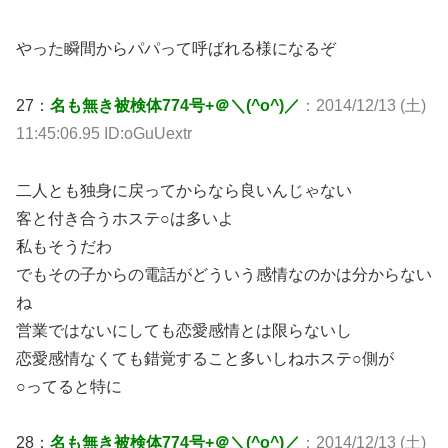
やった瞬間からパパって呼ばれる様になるぞ
27：
名も無き被検体774号+＠＼(^o^)／
：2014/12/13 (土)
11:45:06.95 ID:oGuUextr
二人とも独身に戻ってからなら良いんじゃない
客と付き合うホステ○は多いよ
私もそうだわ
でもその子からの電話がどういう感情なのかは分からない
ね
営業ではないにしても恋愛感情とは限らないし
恋愛感情なくても錯覚すること多いしねホステ○側が
○ってると特に
28：
名も無き被検体774号+＠＼(^o^)／
：2014/12/13 (土)