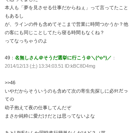
本人も「夢を見させる仕事だからねぇ」って言ってたこと
もあるし
が、ラインの件も含めてそこまで営業に時間つかうか？他
の客にも同じことしてたら寝る時間もなくね？
ってなっちゃうのよ
49：
名無しさん＠そうだ選挙に行こう＠＼(^o^)／
：
2014/12/13 (土) 13:34:03.51 ID:kBC8D4mg
>>46
いやだからそういうのも含めて次の寄生先探しに必ﾀﾋだっ
ての
幼子抱えて夜の仕事してんだぞ
まさか純粋に愛だけだとは思ってないよな
あとLINEなんか同時進行簡単なんだけど？（笑