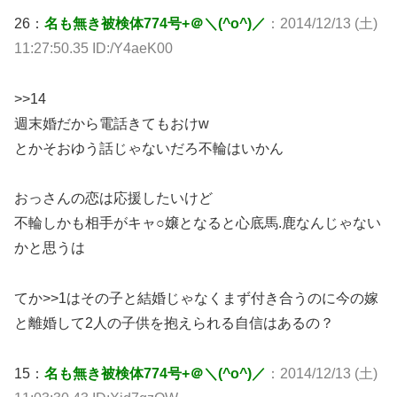
26：
名も無き被検体774号+＠＼(^o^)／
：2014/12/13 (土)
11:27:50.35 ID:/Y4aeK00
>>14
週末婚だから電話きてもおけw
とかそおゆう話じゃないだろ不輪はいかん
おっさんの恋は応援したいけど
不輪しかも相手がキャ○嬢となると心底馬.鹿なんじゃない
かと思うは
てか>>1はその子と結婚じゃなくまず付き合うのに今の嫁
と離婚して2人の子供を抱えられる自信はあるの？
15：
名も無き被検体774号+＠＼(^o^)／
：2014/12/13 (土)