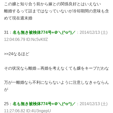
この嬢と知り合う前から嫁との関係良好とはいえない
離婚するって話まではなっていないが冷却期間の意味も含
めて現在週末婚
31：
名も無き被検体774号+＠＼(^o^)／
：2014/12/13 (土)
12:04:06.79 ID:Nc5vKf/Z
>>24なるほど
その状況なら離婚→再婚を考えなくても嬢をキープだわな
万が一離婚なら不利にならないように注意しなきゃならん
が
25：
名も無き被検体774号+＠＼(^o^)／
：2014/12/13 (土)
11:27:06.82 ID:4U3ngepU