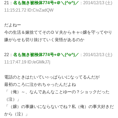
21：
名も無き被検体774号+＠＼(^o^)／
：2014/12/13 (土)
11:15:21.72 ID:CivZadQW
だよねー
今の生活＆嫁捨ててそのＤⅤ夫からキャ○嬢を守ってやり
嫌がらせも切り抜けていく覚悟があるのか
22：
名も無き被検体774号+＠＼(^o^)／
：2014/12/13 (土)
11:17:47.19 ID:/eGMkJ7j
電話のときはたいてい○っぱらいになってるんだが
最初のころに泣かれちゃったんだよね
「（俺）～、なんであんなことゆーの？ショックだった
（泣）」
「（嬢）の事嫌いにならないでね？私（俺）の事大好きだ
から（泣）」