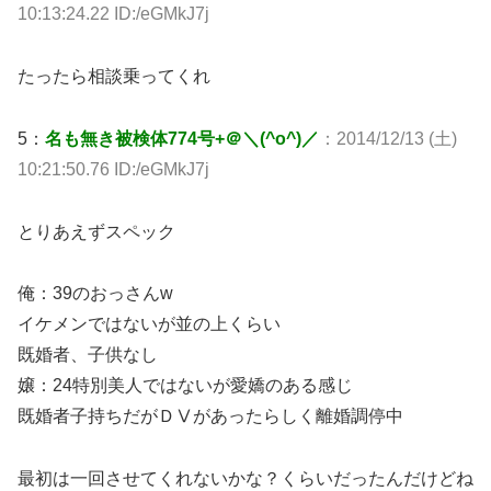
10:13:24.22 ID:/eGMkJ7j
たったら相談乗ってくれ
5：
名も無き被検体774号+＠＼(^o^)／
：2014/12/13 (土)
10:21:50.76 ID:/eGMkJ7j
とりあえずスペック
俺：39のおっさんw
イケメンではないが並の上くらい
既婚者、子供なし
嬢：24特別美人ではないが愛嬌のある感じ
既婚者子持ちだがＤⅤがあったらしく離婚調停中
最初は一回させてくれないかな？くらいだったんだけどね