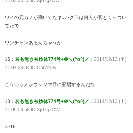
11:03:30.43 ID:Xjd7gzOW
ワイの元カノが働いてたキ○バクラは何人か客とくっつい
てたで
ワンチャンあるんちゃうか
16：
名も無き被検体774号+＠＼(^o^)／
：2014/12/13 (土)
11:04:28.34 ID:Onr7sB/v
こういう人がウシジマ君に登場するんだな
18：
名も無き被検体774号+＠＼(^o^)／
：2014/12/13 (土)
11:09:04.58 ID:Xjd7gzOW
>>16