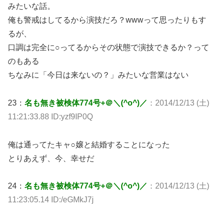
みたいな話。
俺も警戒はしてるから演技だろ？wwwって思ったりもす
るが、
口調は完全に○ってるからその状態で演技できるか？って
のもある
ちなみに「今日は来ないの？」みたいな営業はない
23：
名も無き被検体774号+＠＼(^o^)／
：2014/12/13 (土)
11:21:33.88 ID:yzf9IP0Q
俺は通ってたキャ○嬢と結婚することになった
とりあえず、今、幸せだ
24：
名も無き被検体774号+＠＼(^o^)／
：2014/12/13 (土)
11:23:05.14 ID:/eGMkJ7j