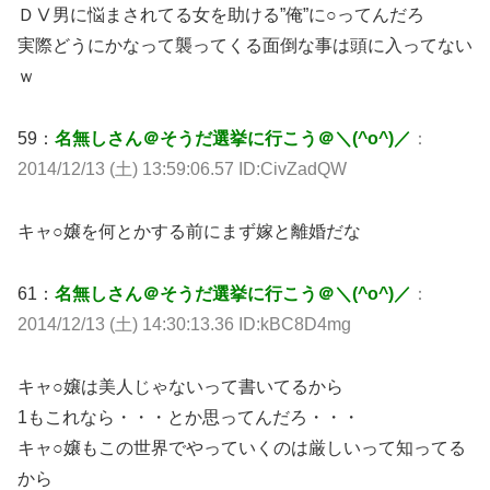
ＤⅤ男に悩まされてる女を助ける”俺”に○ってんだろ
実際どうにかなって襲ってくる面倒な事は頭に入ってない
ｗ
59：
名無しさん＠そうだ選挙に行こう＠＼(^o^)／
：
2014/12/13 (土) 13:59:06.57 ID:CivZadQW
キャ○嬢を何とかする前にまず嫁と離婚だな
61：
名無しさん＠そうだ選挙に行こう＠＼(^o^)／
：
2014/12/13 (土) 14:30:13.36 ID:kBC8D4mg
キャ○嬢は美人じゃないって書いてるから
1もこれなら・・・とか思ってんだろ・・・
キャ○嬢もこの世界でやっていくのは厳しいって知ってる
から