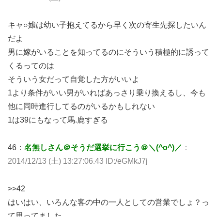
キャ○嬢は幼い子抱えてるから早く次の寄生先探したいん
だよ
男に嫁がいることを知ってるのにそういう積極的に誘って
くるってのは
そういう女だって自覚した方がいいよ
1より条件がいい男がいればあっさり乗り換えるし、今も
他に同時進行してるのがいるかもしれない
1は39にもなって馬.鹿すぎる
46：
名無しさん＠そうだ選挙に行こう＠＼(^o^)／
：
2014/12/13 (土) 13:27:06.43 ID:/eGMkJ7j
>>42
はいはい、いろんな客の中の一人としての営業でしょ？っ
て思ってました