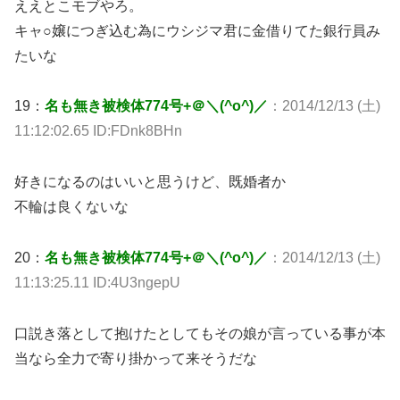
ええとこモブやろ。
キャ○嬢につぎ込む為にウシジマ君に金借りてた銀行員み
たいな
19：
名も無き被検体774号+＠＼(^o^)／
：2014/12/13 (土)
11:12:02.65 ID:FDnk8BHn
好きになるのはいいと思うけど、既婚者か
不輪は良くないな
20：
名も無き被検体774号+＠＼(^o^)／
：2014/12/13 (土)
11:13:25.11 ID:4U3ngepU
口説き落として抱けたとしてもその娘が言っている事が本
当なら全力で寄り掛かって来そうだな