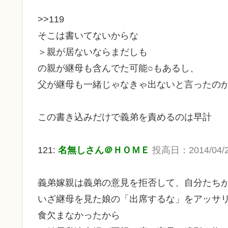
>>119
そこは書いてないからな
＞親が居ないならまだしも
の親が継母も含んでた可能○もあるし、
父が継母も一緒じゃなきゃ出ないと言ったの
この書き込みだけで義弟を責めるのは早計
121:
名無しさん＠ＨＯＭＥ
投高日：2014/04/27 
義弟嫁親は義弟の意見を拒否して、自分たち
いざ継母を見た娘の「出席するな」をアッサ
食欠まなかったから