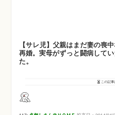
【サレ児】父親はまだ妻の喪中
再婚。実母がずっと闘病してい
た。
この記事