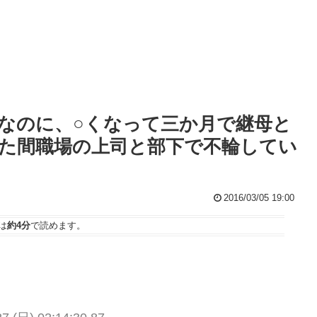
なのに、○くなって三か月で継母と
た間職場の上司と部下で不輪してい
2016/03/05 19:00
は
約4分
で読めます。