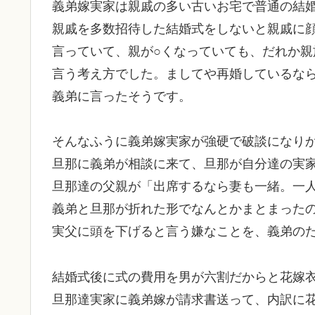
義弟嫁実家は親戚の多い古いお宅で普通の結
親戚を多数招待した結婚式をしないと親戚に
言っていて、親が○くなっていても、だれか
言う考え方でした。ましてや再婚しているな
義弟に言ったそうです。
そんなふうに義弟嫁実家が強硬で破談になり
旦那に義弟が相談に来て、旦那が自分達の実
旦那達の父親が「出席するなら妻も一緒。一
義弟と旦那が折れた形でなんとかまとまった
実父に頭を下げると言う嫌なことを、義弟の
結婚式後に式の費用を男が六割だからと花嫁
旦那達実家に義弟嫁が請求書送って、内訳に