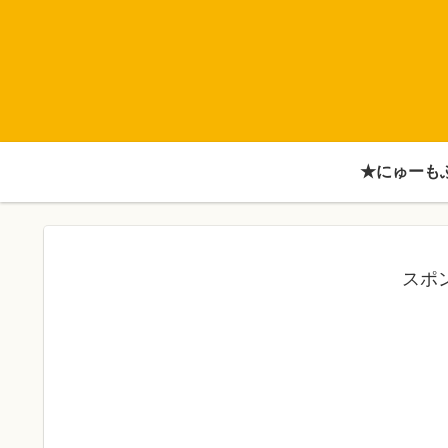
★にゅーも
スポ