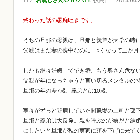
117:
名無しさん＠ＨＯＭＥ
投高日：2014/04/27 
終わった話の愚痴吐きです。
うちの旦那の母親は、旦那と義弟が大学の時に
父親はまだ妻の喪中なのに、○くなって三か月
しかも継母妊娠中ででき婚。もう奥さん危な
父親が年になっちゃうと言い切るメンタルの
旦那の年の差7歳、義弟とは10歳。
実母がずっと闘病していた間職場の上司と部
旦那と義弟は大反発。親を呼ぶのが嫌だと結
にしたいと旦那が私の実家に頭を下げに来て