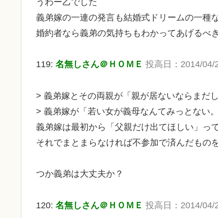
うわー乙でした
義弟嫁の一連の発言も結婚式ドリームの一種
婚約者なら義弟の気持ちもわかってあげるべ
119:
名無しさん＠ＨＯＭＥ
投高日：2014/04/27 
> 義弟嫁とその両親が「親が居ないならまだ
> 義弟嫁が「若い女が義母なんてみっとない
義弟嫁は最初から「父親だけ出てほしい」っ
それでまとまらなければ不参加で済んだもの
つか義弟は大丈夫か？
120:
名無しさん＠ＨＯＭＥ
投高日：2014/04/27 