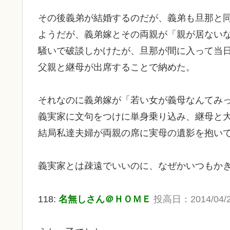
その後義弟が結婚するのだが、義弟も旦那と
ようだが、義弟嫁とその両親が「親が居ない
騒いで破談しかけたが、旦那が間に入って当
父親と継母が出席することで納めた。
それなのに義弟嫁が「若い女が義母なんてみ
義実家に文句をつけに単身乗り込み、継母と
結局私達夫婦が両親の席に実母の遺影を抱い
義実家とは疎遠でいいのに、なぜかいつもか
118:
名無しさん＠ＨＯＭＥ
投高日：2014/04/27 