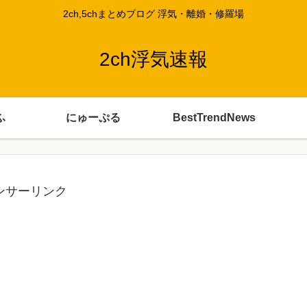
2ch,5chまとめブログ 浮気・離婚・修羅場
2ch浮気速報
ふ
にゅーぷる
BestTrendNews
ンサーリンク