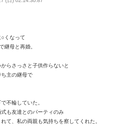
(日) 02:14:30.87
○くなって
で継母と再婚。
いからさっさと子供作らないと
持ち主の継母で
下で不輪していた。
婚式も友達とのパーティのみ
くれて、私の両親も気持ちを察してくれた。