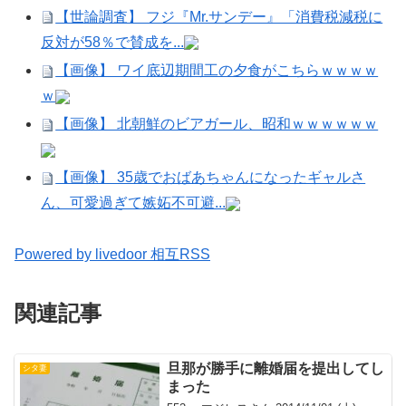
【世論調査】 フジ『Mr.サンデー』「消費税減税に
反対が58％で賛成を...
【画像】 ワイ底辺期間工の夕食がこちらｗｗｗｗ
ｗ
【画像】 北朝鮮のビアガール、昭和ｗｗｗｗｗｗ
【画像】 35歳でおばあちゃんになったギャルさ
ん、可愛過ぎて嫉妬不可避...
Powered by livedoor 相互RSS
関連記事
旦那が勝手に離婚届を提出してし
シタ妻
まった