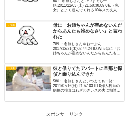
50： 名無しさんといつまでも一
緒:2011/12/03 (土) 21:58:38.89 0私（鬼
女）とよく遊んでくれる10年来の友人
（毒+童○） 最近２人で会い始めて、どん
どん彼に惹かれていった。 ２人であって
もそんな雰囲気一切ない。友達...
母に「お姉ちゃんが産めないんだ
シタ妻
からあんたも諦めなさい」と言わ
れた
789 ：名無しさん＠おーぷん
2017/12/21(木)02:44:24 ID:Wh5母に「お
姉ちゃんが産めないんだからあんたも諦
めなさい」と言われた。年の離れた姉が
いる。この姉が不妊なのは結婚してわり
と早いうちにわかった。子供を望んで
彼と借りてたアパートに旦那と探
シタ妻
い...
偵と乗り込んできた
580： 名無しさんといつまでも一緒:
2011/07/16(日) 21:57:03 ID:0婦人科系の
病気の検査はわざわざレスの夫に相談し
ないで受ける。でも私も鬼彼と関係しぎ
てヒリヒリしてて病院行ったりした。避○
具はお互いいつでもできるよ...
スポンサーリンク