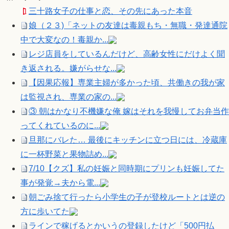
三十路女子の仕事と恋、その先にあった本音
娘（２３)「ネットの友達は毒親もち・無職・発達通院
中で大変なの！毒親か...
レジ店員をしているんだけど、高齢女性にだけよく聞
き返される。嫌がらせな...
【因果応報】専業主婦が多かった頃、共働きの我が家
は監視され、専業の家の...
③ 朝はかなり不機嫌な俺 嫁はそれを我慢してお弁当作
ってくれているのに...
旦那にバレた… 最後にキッチンに立つ日には、冷蔵庫
に一杯野菜と果物詰め...
7/10【クズ】私の妊娠と同時期にプリンも妊娠してた
事が発覚→夫から電...
朝ごみ捨て行ったら小学生の子が登校ルートとは逆の
方に歩いてた
ラインで稼げるとかいうの登録したけど「500円払