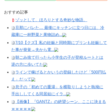
おすすめ記事
ゾッとして、ほろりとする奇妙な物語。
旦那にバレた… 最後にキッチンに立つ日には、冷
蔵庫に一杯野菜と果物詰め...
7/10【クズ】私の妊娠と同時期にプリンも妊娠して
た事が発覚→夫から電...
朝ごみ捨て行ったら小学生の子が登校ルートとは
逆の方に歩いてた
ラインで稼げるとかいうの登録したけど「500円払
え」だって
息子の「初めての重湯」を横取りしようと執拗に
手出ししてくる同居姑にイラ...
【画像】 『GANTZ』の絶望シーン、ここに決まる
ｗｗｗｗｗ