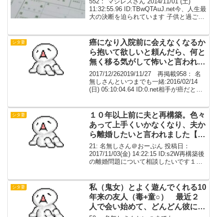
552： マジレスさん 2014/11/01 (土)
11:32:55.96 ID:TBwQTAuJ.net今、人生最
大の決断を迫られています 子供と過ごす
道を選ぶか ひとりになって新たな人生を
スタートさせるか子供の側には、心の底
から憎い・...
癌になり入院前に会えなくなるか
シタ妻
ら抱いて欲しいと頼んだら、何と
無く移る気がして怖いと言われ拒
否された
2017/12/262019/11/27 再掲載958： 名
無しさんといつまでも一緒:2016/02/14
(日) 05:10:04.64 ID:0.net相手が癌だとわ
かった場合、ｷ.ｽ.や行為できますか？入
院前に会えなくなるから抱いて欲...
１０年以上前に夫と再構築。色々
シタ妻
あって上手くいかなくなり、夫か
ら離婚したいと言われました【尻
切】
21: 名無しさん＠おーぷん 投稿日：
2017/11/03(金) 14:22:15 ID:s2W再構築後
の離婚問題について相談したいです１０
年以上前に夫と再構築したんですが子供
らの事もあって色々あって上手くいかな
くなり、夫から離婚したいと言...
私（鬼女）とよく遊んでくれる10
シタ妻
年来の友人（毒+童○） 最近２
人で会い始めて、どんどん彼に惹
かれていった。