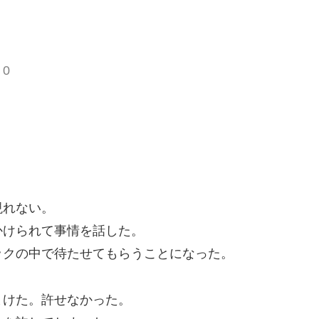
 0
現れない。
かけられて事情を話した。
ックの中で待たせてもらうことになった。
まけた。許せなかった。