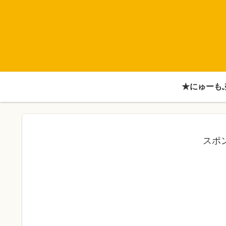
★にゅーも
スポ