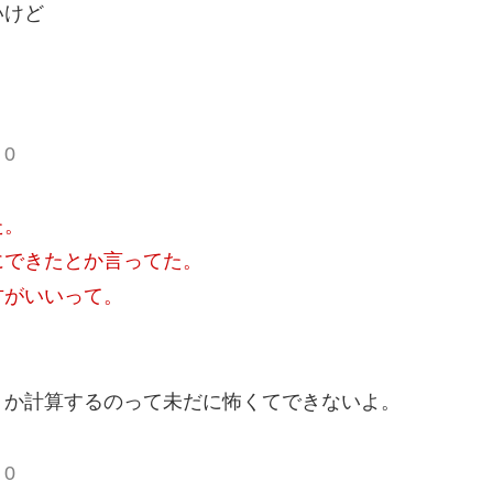
いけど
 0
た。
にできたとか言ってた。
方がいいって。
。
うか計算するのって未だに怖くてできないよ。
 0