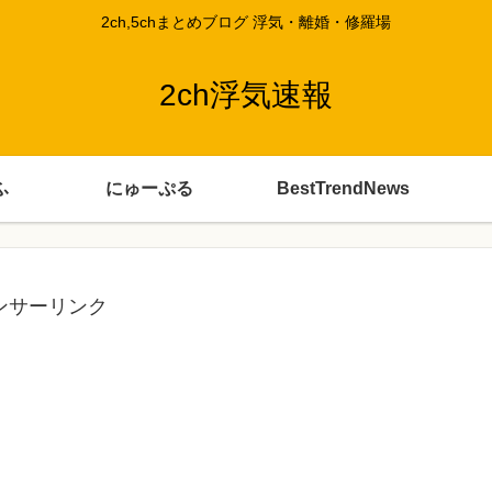
2ch,5chまとめブログ 浮気・離婚・修羅場
2ch浮気速報
ふ
にゅーぷる
BestTrendNews
ンサーリンク