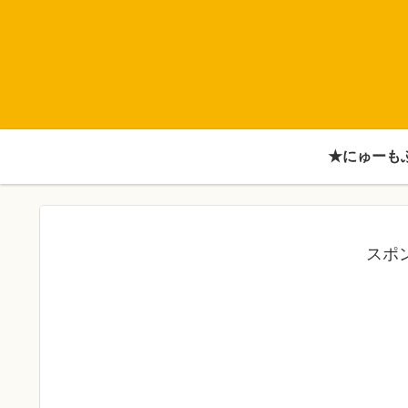
★にゅーも
スポ