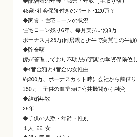
◆配偶者の年齢・職業・年収（手取り額）
48歳･社会保険付きのパート･120万？
◆家賃・住宅ローンの状況
住宅ローン残り6年、毎月支払い額8万
ボーナス月26万(同居親と折半で実質この半額)
◆貯金額
嫁が管理しており不明だが満期の学資保険位
◆ｲ昔金額とｲ昔金の女性由
約200万、ボーナスカット時に会社から前借
150万、子供の進学時に公共機関から融資
◆結婚年数
25年
◆子供の人数・年齢・性別
１人･22･女