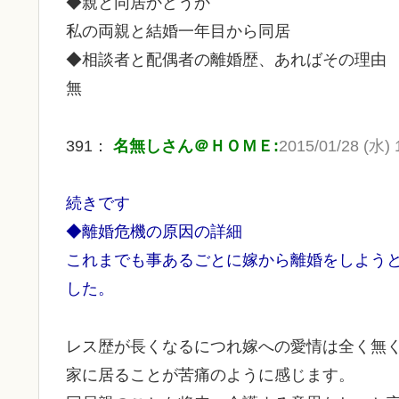
◆親と同居かどうか
私の両親と結婚一年目から同居
◆相談者と配偶者の離婚歴、あればその理由
無
391：
名無しさん＠ＨＯＭＥ:
2015/01/28 (水) 1
続きです
◆離婚危機の原因の詳細
これまでも事あるごとに嫁から離婚をしようと
した。
レス歴が長くなるにつれ嫁への愛情は全く無
家に居ることが苦痛のように感じます。