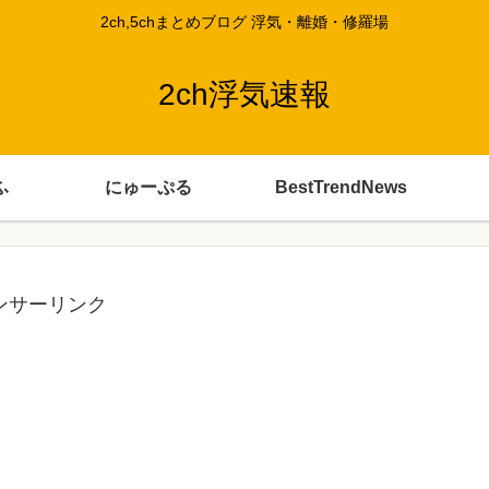
2ch,5chまとめブログ 浮気・離婚・修羅場
2ch浮気速報
ふ
にゅーぷる
BestTrendNews
ンサーリンク