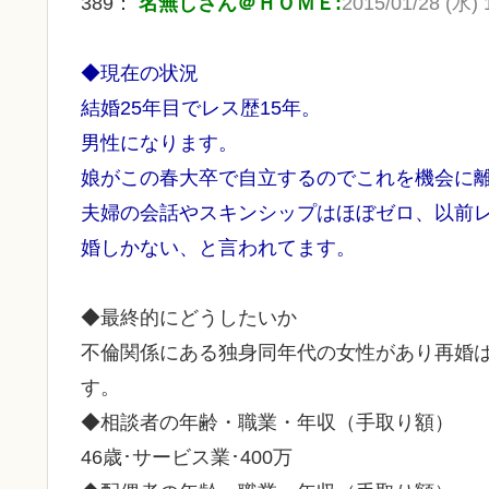
389：
名無しさん＠ＨＯＭＥ:
2015/01/28 (水) 1
◆現在の状況
結婚25年目でレス歴15年。
男性になります。
娘がこの春大卒で自立するのでこれを機会に
夫婦の会話やスキンシップはほぼゼロ、以前
婚しかない、と言われてます。
◆最終的にどうしたいか
不倫関係にある独身同年代の女性があり再婚
す。
◆相談者の年齢・職業・年収（手取り額）
46歳･サービス業･400万