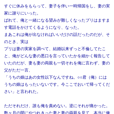
すぐに休みをもらって、妻子を伴い一時帰国をし、妻の実
家に謝りにいった。
ばれて、俺と一緒になる望みが難しくなったプリはますま
す電話をかけてくるようになり、なった。
まあこれは俺が出なければいいだけの話だったのだが、そ
のとき、実は
プリは妻の実家を調べて、結婚以来ずっと不倫してたこ
と、俺がどんな妻の悪口を言っていたかを細かく報告して
いたのだが、妻も妻の両親も一切それを俺に言わず、妻の
父がただ一言、
「うちの娘はあの女性以下なんですね。○○君（俺）には
うちの娘はもったいないです。今ここでおいて帰ってくだ
さい」と言われた。
ただそれだけ、誰も俺を責めない。逆にそれが痛かった。
数ヶ月の間にやつれきった妻と妻の両親を見て、本当に俺