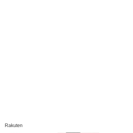
Rakuten