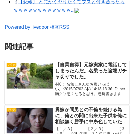
【悲報】 とにかくヤりたくてブスと付き合ったら
ｗｗｗｗｗｗｗｗｗｗｗｗ...
Powered by livedoor 相互RSS
関連記事
【自業自得】元嫁実家に電話して
シタ夫
しまったんだ。名乗った途端ガチ
ャ切りでした。
440： 名無しさん＠お腹いっぱ
い。:2015/07/02 (木) 14:18:13.36 ID:.net
胸クソ悪くなると思う。愚痴書きます。
バツイチ。42のときに離婚した。相手は
20歳の子。でき婚で娘もいた。そんで去
年結婚。トラックの配送...
糞嫁が間男との不倫を続ける為
サレ夫
に、俺との間に出来た子供を俺に
相談無く勝手に中糸色していた
【１／３】
【１／３】 【２／３】 【３
／３】 279: 名無しさん＠お腹いっぱ