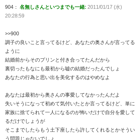
904：
名無しさんといつまでも一緒:
2011/01/17 (水)
20:28:59
>>900
調子の良いこと言ってるけど、あなたの奥さんが言ってる
ように
結婚前からそのプリンと付き合ってたんだから
裏切ったもなにも最初から嘘の結婚だったんでしょ
あなたの行為と思い出を美化するのはやめなよ
あなたは最初から奥さんの事愛してなかったんだよ
失いそうになって初めて気付いたとか言ってるけど、単に
家族に捨てられて一人になるのが怖いだけで自分を愛して
るだけでしょうが
そこまでしたらもう土下座したら許してくれるとかそうい
う問題じゃないでしょ