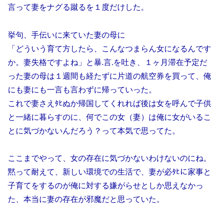
言って妻をナグる蹴るを１度だけした。
挙句、手伝いに来ていた妻の母に
「どういう育て方したら、こんなつまらん女になるんです
か。妻失格ですよね」と暴.言.を吐き、１ヶ月滞在予定だ
った妻の母は１週間も経たずに片道の航空券を買って、俺
にも妻にも一言も言わずに帰っていった。
これで妻さえﾀﾋぬか帰国してくれれば後は女を呼んで子供
と一緒に暮らすのに、何でこの女（妻）は俺に女がいるこ
とに気づかないんだろう？って本気で思ってた。
ここまでやって、女の存在に気づかないわけないのにね。
黙って耐えて、新しい環境での生活で、妻が必ﾀﾋに家事と
子育てをするのが俺に対する嫌がらせとしか思えなかっ
た、本当に妻の存在が邪魔だと思っていた。