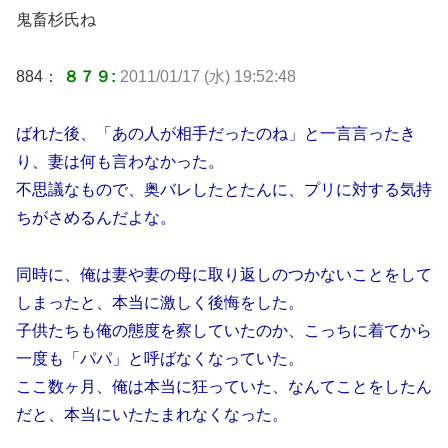
鬼畜杉氏ね
884：
８７９:
2011/01/17 (水) 19:52:48
ばれた後、「あの人が相手だったのね」と一言言ったき
り、妻は何も言わなかった。
不思議なもので、奥バレしたとたんに、プリに対する気持
ちがさめるんだよな。
同時に、俺は妻や妻の母に取り返しのつかないことをして
しまったと、本当に激しく後悔をした。
子供たちも俺の態度を察していたのか、こっちに着てから
一度も「パパ」と呼ばなくなっていた。
ここ数ヶ月、俺は本当に狂っていた、なんてことをしたん
だと、本当にいたたまれなくなった。