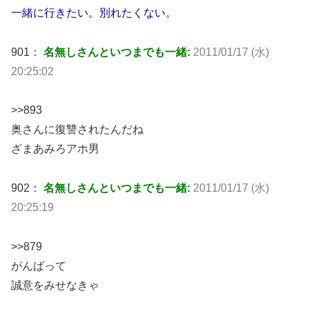
一緒に行きたい。別れたくない。
901：
名無しさんといつまでも一緒:
2011/01/17 (水)
20:25:02
>>893
奥さんに復讐されたんだね
ざまあみろアホ男
902：
名無しさんといつまでも一緒:
2011/01/17 (水)
20:25:19
>>879
がんばって
誠意をみせなきゃ