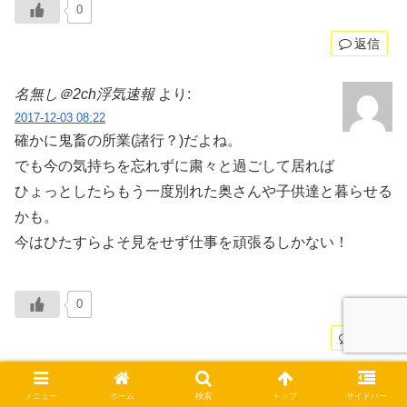
0
返信
名無し＠2ch浮気速報
より:
2017-12-03 08:22
確かに鬼畜の所業(諸行？)だよね。
でも今の気持ちを忘れずに粛々と過ごして居れば
ひょっとしたらもう一度別れた奥さんや子供達と暮らせる
かも。
今はひたすらよそ見をせず仕事を頑張るしかない！
0
返信
コメントを書き込む
メニュー
ホーム
検索
トップ
サイドバー