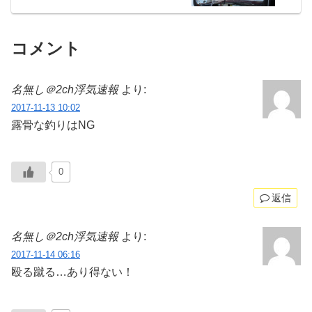
コメント
名無し＠2ch浮気速報
より:
2017-11-13 10:02
露骨な釣りはNG
0
返信
名無し＠2ch浮気速報
より:
2017-11-14 06:16
殴る蹴る…あり得ない！