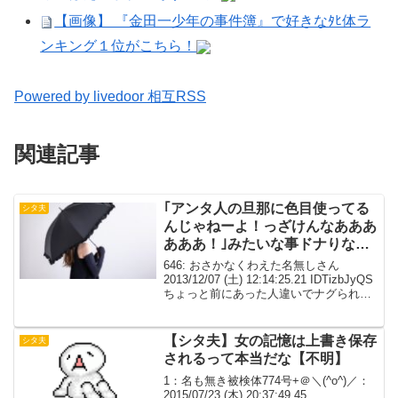
【画像】 『金田一少年の事件簿』で好きなﾀﾋ体ラ
ンキング１位がこちら！
Powered by livedoor 相互RSS
関連記事
｢アンタ人の旦那に色目使ってる
シタ夫
んじゃねーよ！っざけんなあああ
あああ！｣みたいな事ドナりなが
ら日傘でメッタ打ち。【後味悪】
646: おさかなくわえた名無しさん
2013/12/07 (土) 12:14:25.21 IDTizbJyQS
ちょっと前にあった人違いでナグられた
話、俺の会社でもあった。不倫してた男
(T)が、ケータイに不倫相手の名前を本名
じゃなく営業補佐...
【シタ夫】女の記憶は上書き保存
シタ夫
されるって本当だな【不明】
1：名も無き被検体774号+＠＼(^o^)／：
2015/07/23 (木) 20:37:49.45