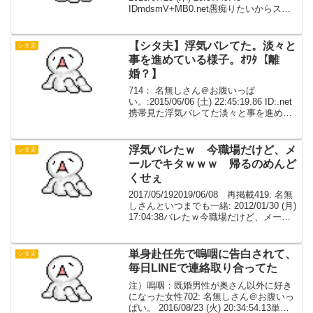
IDmdsmV+MB0.net愚痴りたいからスレ
たて2：名も無き被検体774号+＠＼(^o^)
／：2015/07/23 (木) 20:41:...
【シタ夫】浮気バレてた。淡々と
シタ夫
事を進めている様子。ｵﾜﾀ【離
婚？】
714： 名無しさん＠お腹いっぱ
い。:2015/06/06 (土) 22:45:19.86 ID:.net
携帯見た浮気バレてた淡々と事を進めて
いる様子ｵﾜﾀ
浮気バレたｗ 今職場だけど、メ
シタ夫
ールでキタｗｗｗ 帰るのめんど
くせぇ
2017/05/192019/06/08 再掲載419: 名無
しさんといつまでも一緒: 2012/01/30 (月)
17:04:38バレたｗ今職場だけど、メール
でキタｗｗｗ帰るのめんどくせぇ421: 名
無しさんといつまでも一緒: 2012...
単身赴任先で嗚咽に告白されて、
シタ夫
毎日LINEで連絡取り合ってた
注）嗚咽：既婚男性が奥さん以外に好き
になった女性702: 名無しさん＠お腹いっ
ぱい。 2016/08/23 (火) 20:34:54.13単身