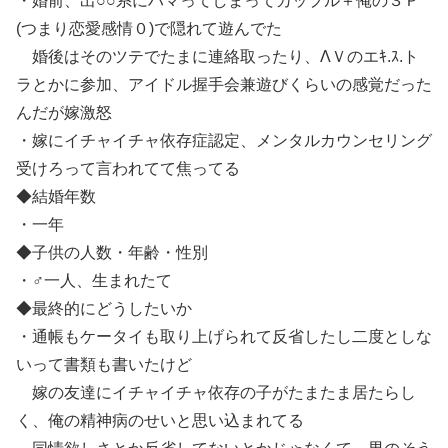
・婚前、出○○系にハマってしまってカップル＋俺の３Ｐ
(つまり恋愛感情０)で隠れて遊んでた
婚後はそのツテでたまに連絡取ったり、ΛＶのエｷ.ｽ.ト
ラとかに参加、アイドル握手会兼遊びくらいの感覚だった
んだが嫁激怒
・嫁にイチャイチャ依存症認定、メンタルカウンセリング
受けろって言われてて焦ってる
◆結婚年数
・一年
◆子供の人数・年齢・性別
・♂一人、生まれたて
◆最終的にどうしたいか
・通帳もケータイも取り上げられて反省したし二度としな
いって書類も書いたけど
嫁の友達にイチャイチャ依存の子がたまたま居たらし
く、俺の精神病のせいと思い込まれてる