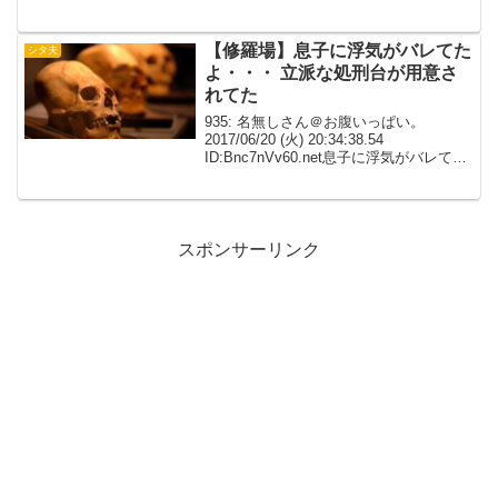
赴任先で嗚咽に告白されて、生活リズム
の違いで嫁と連絡取れない寂しさから嗚
咽と毎日LINEで連絡取り...
【修羅場】息子に浮気がバレてた
シタ夫
よ・・・ 立派な処刑台が用意さ
れてた
935: 名無しさん＠お腹いっぱい。
2017/06/20 (火) 20:34:38.54
ID:Bnc7nVv60.net息子に浮気がバレてた
よ・・・ んで、資料が整理出来たからと
暴露された 呑んでも呑んでも・・・酔え
ねぇ936: 名無し...
スポンサーリンク