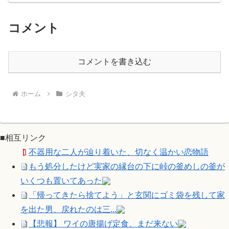
コメント
コメントを書き込む
ホーム
シタ夫
■相互リンク
不器用な二人が辿り着いた、切なく温かい恋物語
もう処分したけど実家の縁台の下に峠の釜めしの釜が
いくつも置いてあった
「帰ってきたら捨てよう」と玄関にゴミ袋を残して家
を出た男、戻れたのは三...
【悲報】 ワイの唐揚げ定食、まだ来ない