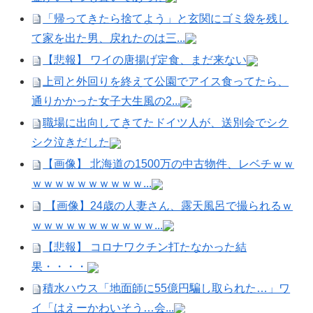
「帰ってきたら捨てよう」と玄関にゴミ袋を残し
て家を出た男、戻れたのは三...
【悲報】 ワイの唐揚げ定食、まだ来ない
上司と外回りを終えて公園でアイス食ってたら、
通りかかった女子大生風の2...
職場に出向してきてたドイツ人が、送別会でシク
シク泣きだした
【画像】 北海道の1500万の中古物件、レベチｗｗ
ｗｗｗｗｗｗｗｗｗｗ...
【画像】24歳の人妻さん、露天風呂で撮られるｗ
ｗｗｗｗｗｗｗｗｗｗｗ...
【悲報】 コロナワクチン打たなかった結
果・・・・
積水ハウス「地面師に55億円騙し取られた…」ワ
イ「はえーかわいそう…会...