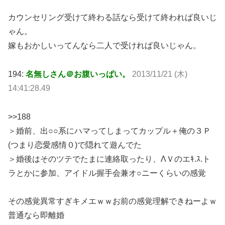
カウンセリング受けて終わる話なら受けて終われば良いじ
ゃん。
嫁もおかしいってんなら二人で受ければ良いじゃん。
194:
名無しさん＠お腹いっぱい。
2013/11/21 (木)
14:41:28.49
>>188
＞婚前、出○○系にハマってしまってカップル＋俺の３Ｐ
(つまり恋愛感情０)で隠れて遊んでた
＞婚後はそのツテでたまに連絡取ったり、ΛＶのエｷ.ｽ.ト
ラとかに参加、アイドル握手会兼オ○ニーくらいの感覚
その感覚異常すぎキメエｗｗお前の感覚理解できねーよｗ
普通なら即離婚