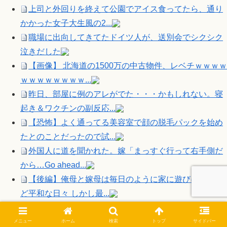
上司と外回りを終えて公園でアイス食ってたら、通り
かかった女子大生風の2...
職場に出向してきてたドイツ人が、送別会でシクシク
泣きだした
【画像】 北海道の1500万の中古物件、レベチｗｗｗｗ
ｗｗｗｗｗｗｗｗ...
昨日、部屋に例のアレがでた・・・かもしれない。寝
起き＆ワクチンの副反応...
【恐怖】よく通ってる美容室で顔の脱毛パックを始め
たとのことだったので試...
外国人に道を聞かれた。嫁「まっすぐ行って右手側だ
から…Go ahead...
【後編】俺母と嫁母は毎日のように家に遊びに来るな
ど平和な日々 しかし最...
Powered by livedoor 相互RSS
■逆アクセスランキング
メニュー
ホーム
検索
トップ
サイドバー