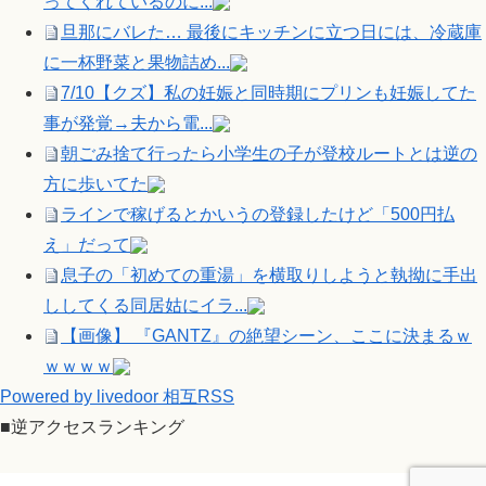
ってくれているのに...
旦那にバレた… 最後にキッチンに立つ日には、冷蔵庫
に一杯野菜と果物詰め...
7/10【クズ】私の妊娠と同時期にプリンも妊娠してた
事が発覚→夫から電...
朝ごみ捨て行ったら小学生の子が登校ルートとは逆の
方に歩いてた
ラインで稼げるとかいうの登録したけど「500円払
え」だって
息子の「初めての重湯」を横取りしようと執拗に手出
ししてくる同居姑にイラ...
【画像】 『GANTZ』の絶望シーン、ここに決まるｗ
ｗｗｗｗ
Powered by livedoor 相互RSS
■逆アクセスランキング