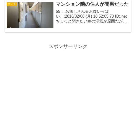
生...
マンション隣の住人が間男だった
サレ夫
55： 名無しさん＠お腹いっぱ
い。:2016/02/08 (月) 18:52:05.70 ID:.net
ちょっと聞きたい嫁の浮気が原因だが再
構築とか離婚の相談ではないのだが、こ
こでいいのか？スレチなら誘導願いたい
57： 名無しさん＠お腹いっ...
スポンサーリンク