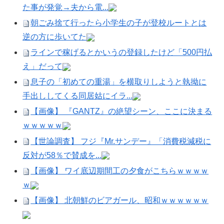
た事が発覚→夫から電...
朝ごみ捨て行ったら小学生の子が登校ルートとは
逆の方に歩いてた
ラインで稼げるとかいうの登録したけど「500円払
え」だって
息子の「初めての重湯」を横取りしようと執拗に
手出ししてくる同居姑にイラ...
【画像】 『GANTZ』の絶望シーン、ここに決まる
ｗｗｗｗｗ
【世論調査】 フジ『Mr.サンデー』「消費税減税に
反対が58％で賛成を...
【画像】 ワイ底辺期間工の夕食がこちらｗｗｗｗ
ｗ
【画像】 北朝鮮のビアガール、昭和ｗｗｗｗｗｗ