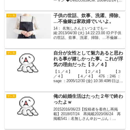
ーマン ◆OW2OJ839CM: 2009/01/24 (土)
01:48:54行為レス＞俺イライラ＞さらに
行為レスという王道パターンだった。正
直別れたいと思ってい...
子供の世話、炊事、洗濯、掃除、
サレ夫
…不倫嫁は家政婦でいいよ。
14： 名無しさんといつまでも一
緒:2013/04/30 (火) 14:22:23.00 ID:P子供
の世話、炊事、洗濯、掃除、…不倫嫁は
家政婦でいいよ。離婚しないし、再構築
もない。夫婦の会話なんて必要ないし、
業務連絡でOK。こう割り切った...
自分が女性として魅力あると思わ
サレ夫
れる事が嬉しかった事。これが浮
気の理由だった【３／４】
【１／４】 【２／４】 【３
／４】 【４／４】 476 ：246 ：
sage ：2005/12/30 (金) 10:38:40昨日は結
局帰ったのが3時でした。寝れずに結果と
して帰りを待ってる形に。○いもあって平
常心を保つ自信が無...
俺の結婚生活はたった２年で終わ
サレ夫
ったよｗ
20152016/06/23【投稿者を着色し再掲
載】2018/07/24 再掲載2020/06/24 再
掲載541：名無しさん＠おーぷん：
2015/03/14 (土) 20:32:08 DUc離婚届提出
した。やっとひとりになれた。俺の結婚