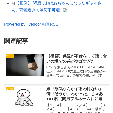
【画像】 35歳でおばあちゃんになったギャルさ
ん、可愛過ぎて嫉妬不可避...
Powered by livedoor 相互RSS
関連記事
【復讐】弟嫁が不倫をして話し合
サレ夫
いの場での弟がやばすぎた
876: 名無しさん＠ＨＯＭＥ 2019/02/09
(土) 03:44:28.00先週土曜日の話 弟嫁が不
倫をして話し合いの場での弟がやばすぎ
た うちは両親が共になくなっているので
自分が弟側で出席私、弟、弟嫁、弟嫁両
親、間男、間男両親、弁...
嫁『浮気なんかするわけない』
サレ夫
俺『そうか、わかった。じゃあ
●●●君（間男フルネーム）に連絡
してくれるか？』【２／４】
【１／４】 【２／４】 【３
／４】 【４／４】 374： 駄目リ