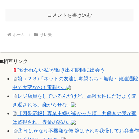
コメントを書き込む
ホーム
サレ夫
■相互リンク
“変われない私”が動き出す瞬間に出会う
娘（２３)「ネットの友達は毒親もち・無職・発達通院
中で大変なの！毒親か...
レジ店員をしているんだけど、高齢女性にだけよく聞
き返される。嫌がらせな...
【因果応報】専業主婦が多かった頃、共働きの我が家
は監視され、専業の家の...
③ 朝はかなり不機嫌な俺 嫁はそれを我慢してお弁当作