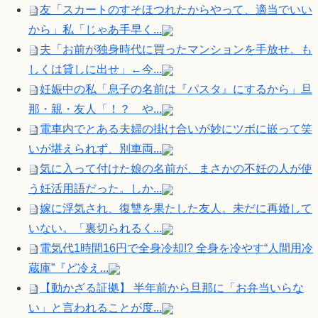
友「スカートのすそほつれたからやって、適当でいい
から」私「じゃあ手早く...
夫「お前が独身時代に買ったマンションを手放せ。も
しくは貸しに出せ」←今...
妊娠中の私「息子の名前は『パスタ』にするから」旦
那・親・友人「！？ や...
電車内でとある夫婦の掛け合いが妙にツボに嵌って笑
いが堪えられず、別車両...
気に入って付けた娘の名前が、まさかの不妊の人が使
う妊活用語だった。しか...
嫁に浮気され、復讐を果たした友人。未だに再婚して
いない。「裏切られるく...
電気代1時間16円で全身冷却!? 全身を冷やす“人間用冷
蔵庫”『ど冷え...
【動かざる証拠】 半年前から旦那に「お弁当いらな
い」と言われることが度...