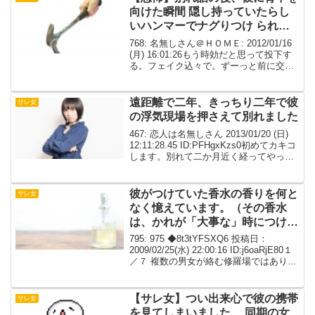
向けた瞬間 隠し持っていたらし
いハンマーでナグりつけ られて
意識を失った。
768: 名無しさん＠ＨＯＭＥ: 2012/01/16
(月) 16:01:26もう時効だと思って投下す
る。フェイク込々で。ずーっと前に交際
してた男。顔がよくて気前がよくて口が
うまくてととにかくもてる男だったが、
何故か私を好きになったようで...
遠距離で二年、きっちり二年で彼
サレ女
の浮気現場を押さえて別れました
467: 恋人は名無しさん 2013/01/20 (日)
12:11:28.45 ID:PFHgxKzs0初めてカキコ
します。別れて二か月近く経ってやっと
少し落ち着いてきたので吐かせてくださ
い。きっと長文になります、もしスレチ
だったらすみま...
彼がつけていた香水の香りを何と
サレ女
なく憶えています。（その香水
は、かれが「大事な」時につける
物だと後から知りました）
795: 975 ◆8t3tYFSXQ6 投稿日：
2009/02/25(水) 22:00:16 ID:j6oaRjE80１
／７ 複数の男女が絡む修羅場ではありま
せんが、自分的には修羅場でした。 書き
ながら、我ながらバカな女だと思いまし
た。 ...
【サレ女】つい出来心で彼の携帯
サレ女
を見てしまいました… 同期の女