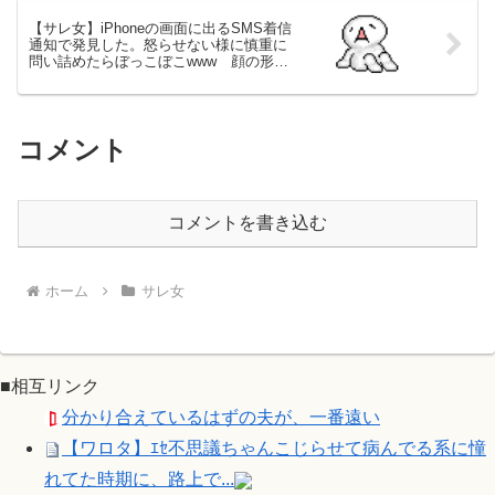
【サレ女】iPhoneの画面に出るSMS着信
通知で発見した。怒らせない様に慎重に
問い詰めたらぼっこぼこwww 顔の形変
わっとるwwww【不明】
コメント
コメントを書き込む
ホーム
サレ女
■相互リンク
分かり合えているはずの夫が、一番遠い
【ワロタ】ｴｾ不思議ちゃんこじらせて病んでる系に憧
れてた時期に、路上で...