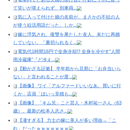
て笑いが堪えられず、別車両...
気に入って付けた娘の名前が、まさかの不妊の人
が使う妊活用語だった。しか...
嫁に浮気され、復讐を果たした友人。未だに再婚
していない。「裏切られるく...
電気代1時間16円で全身冷却!? 全身を冷やす“人間
用冷蔵庫”『ど冷え...
【動かざる証拠】 半年前から旦那に「お弁当いら
ない」と言われることが度...
【画像】 ワイ「アルファードいいなあ。買いに行
くか」店員「ほいっ見積も...
【画像】 「キム兄」こと芸人・木村祐一さん（63
歳）、最新の松本人志さ...
【凄すぎる】 力士の嫁に美人が多い理由→「こ
れ」だったｗｗｗｗｗｗｗ