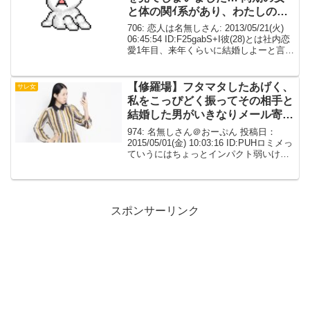
と体の関ｲ系があり、わたしの後
輩にも甘いメールを 送っていま
706: 恋人は名無しさん: 2013/05/21(火)
した。【相談】
06:45:54 ID:F25gabS+I彼(28)とは社内恋
愛1年目、来年くらいに結婚しよーと言っ
ています。先日つい出来心で彼の携帯を
見てしまいました…同期の女と体の関ｲ系
があり、...
【修羅場】フタマタしたあげく、
サレ女
私をこっぴどく振ってその相手と
結婚した男がいきなりメール寄越
してきた。
974: 名無しさん＠おーぷん 投稿日：
2015/05/01(金) 10:03:16 ID:PUHロミメっ
ていうにはちょっとインパクト弱いけど
フタマタしたあげく、私をこっぴどく振
ってその相手と結婚した男が結婚後２年
ぐらいたっていきなりメール...
スポンサーリンク