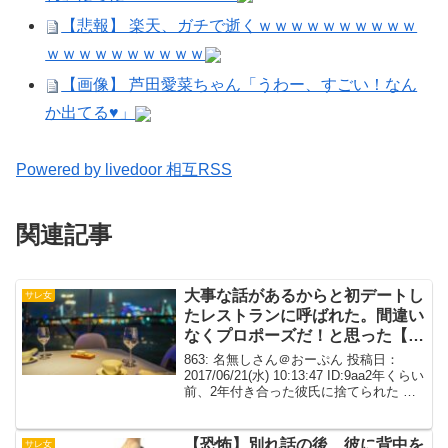
【悲報】 楽天、ガチで逝くｗｗｗｗｗｗｗｗｗｗ
ｗｗｗｗｗｗｗｗｗｗ
【画像】 芦田愛菜ちゃん「うわー、すごい！なん
か出てる♥」
Powered by livedoor 相互RSS
関連記事
大事な話があるからと初デートし
サレ女
たレストランに呼ばれた。間違い
なくプロポーズだ！と思った【胸
糞】
863: 名無しさん＠おーぷん 投稿日：
2017/06/21(水) 10:13:47 ID:9aa2年くらい
前、2年付き合った彼氏に捨てられた 高
学歴高収入だけど激務、会社と実家が近
く1日おきしか帰れないのに払う家賃が勿
体ないからと実家暮ら...
【恐怖】別れ話の後、彼に背中を
サレ女