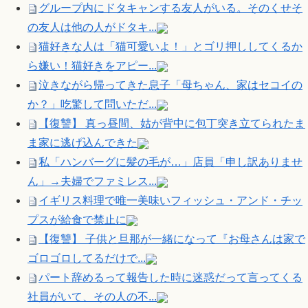
グループ内にドタキャンする友人がいる。そのくせそ
の友人は他の人がドタキ...
猫好きな人は「猫可愛いよ！」とゴリ押ししてくるか
ら嫌い！猫好きをアピー...
泣きながら帰ってきた息子「母ちゃん、家はセコイの
か？」吃驚して問いただ...
【復讐】 真っ昼間、姑が背中に包丁突き立てられたま
ま家に逃げ込んできた
私「ハンバーグに髪の毛が…」店員「申し訳ありませ
ん」→夫婦でファミレス...
イギリス料理で唯一美味いフィッシュ・アンド・チッ
プスが給食で禁止に
【復讐】 子供と旦那が一緒になって『お母さんは家で
ゴロゴロしてるだけで...
パート辞めるって報告した時に迷惑だって言ってくる
社員がいて、その人の不...