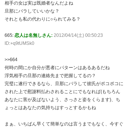
相手の女は実は既婚者なんだよね
旦那にバラしていいかな？
それとも私の代わりに○られてみる？
665:
恋人は名無しさん:
2012/04/14(土) 00:50:23
ID:+q9tUMSk0
>>664
何時の間にか自分が悪者にパターンはあるあるだね
浮気相手の旦那の連絡先まで把握してるの？
完璧に遂行できるなら、旦那にバラして彼氏がポコポコに
された上で慰謝料払わされることにでもなれば(もちろん
あなたに害が及ばないよう、さっさと姿をくらます)、ち
ょっとはあなたの気持ちはすっとするかもね
まぁ、いちばん早くて簡単なのは言うまでもなく、今すぐ