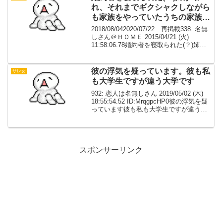
れ、それまでギクシャクしながら
も家族をやっていたうちの家族が
ほぼバラバラになった
2018/08/042020/07/22 再掲載338: 名無
しさん＠ＨＯＭＥ 2015/04/21 (火)
11:58:06.78婚約者を寝取られた(？)姉が
壊れ、それまでギクシャクしながらも家
族をやっていたうちの家族がほぼバラバ
ラになっ...
彼の浮気を疑っています。彼も私
サレ女
も大学生ですが違う大学です
932: 恋人は名無しさん 2019/05/02 (木)
18:55:54.52 ID:MrqgpcHP0彼の浮気を疑
っています彼も私も大学生ですが違う大
学ですSNSで彼とのツーショット写真を
挙げている女がいて「イケメンとハー
ト」みたいなコ...
スポンサーリンク