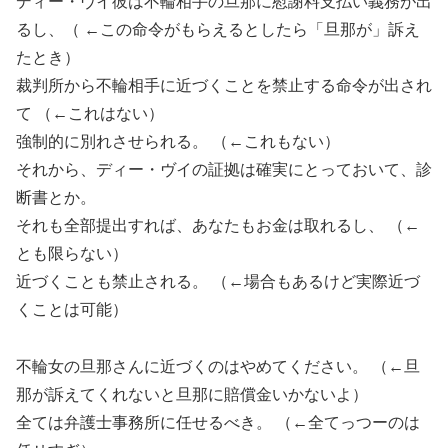
ディー・ヴイ彼は不輪相手の旦那に慰謝料支払い義務が出
るし、（ ←この命令がもらえるとしたら「旦那が」訴え
たとき）
裁判所から不輪相手に近づくことを禁止する命令が出され
て （←これはない）
強制的に別れさせられる。 （←これもない）
それから、ディー・ヴイの証拠は確実にとっておいて、診
断書とか。
それも全部提出すれば、あなたもお金は取れるし、 （←
とも限らない）
近づくことも禁止される。 （←場合もあるけど実際近づ
くことは可能）
不輪女の旦那さんに近づくのはやめてください。 （←旦
那が訴えてくれないと旦那に賠償金いかないよ）
全ては弁護士事務所に任せるべき。 （←全てっつーのは