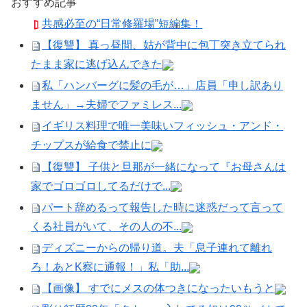
おすすめ記事
共感必至の“日常修羅場”短編集！
【復讐】 真っ昼間、姑が背中に包丁突き立てられ
たまま家に逃げ込んできた
私「ハンバーグに髪の毛が…」店員「申し訳あり
ません」→夫婦でファミレス...
イギリス料理で唯一美味いフィッシュ・アンド・
チップスが給食で禁止に
【復讐】 子供と旦那が一緒になって『お母さんは
家でゴロゴロしてるだけで...
パート辞めるって報告した時に迷惑だって言って
くる社員がいて、その人の不...
ディズニーからの帰り道。夫「息子連れて離れ
ろ！あとK察に通報！」私「助...
【画像】 すでにメスの体つきになったいもうと