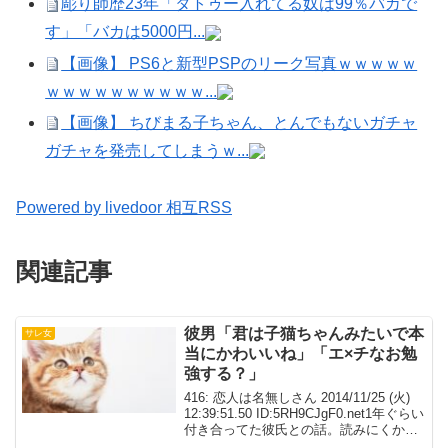
彫り師歴23年「タトゥー入れてる奴は99％バカで
す」「バカは5000円...
【画像】 PS6と新型PSPのリーク写真ｗｗｗｗｗ
ｗｗｗｗｗｗｗｗｗｗ...
【画像】 ちびまる子ちゃん、とんでもないガチャ
ガチャを発売してしまうｗ...
Powered by livedoor 相互RSS
関連記事
彼男「君は子猫ちゃんみたいで本
サレ女
当にかわいいね」「エ×チなお勉
強する？」
416: 恋人は名無しさん 2014/11/25 (火)
12:39:51.50 ID:5RH9CJgF0.net1年ぐらい
付き合ってた彼氏との話。読みにくかっ
たらごめんなさい。長いのでちょびちょ