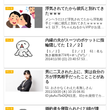
び切ります。私子：22歳、事務職彼男：
24歳...
浮気されてたから彼氏と別れてき
サレ女
たｗｗｗ
メンヘラだけど浮気されてたから浮気相
手と一緒に彼氏と別れてきたｗｗｗｗｗ
ｗ1: 以下、5ちゃんねるからVIPがお送り
します 2019/09/23 (月) 00:41:24.884
ID:Aa1noUFj0すっきりした6: 以下、5ち
ゃんねる...
内縁の夫がスーツのポケットに指
サレ女
輪隠してた【２／２】
【１／２】 【２／２】 61：名も
無き被検体774号+＠＼(^o^)／：
2014/11/30 (日) 23:40:57.53
ID:4RBaBdns普通帰ってきました私も普
通に接しました睡眠○飲んでボーっとして
接しました私はベッドの部屋...
男に二又された上に、実は自分の
サレ女
方が浮気相手だったことことがあ
る
51: おさかなくわえた名無しさん:
2011/10/20 (木) 10:15:04.81
ID:jduAu75nDQN注意。叩かれ覚悟でカキ
コ。学生の頃、付き合っていた男に二又
された上に、実は自分の方が浮気相手だ
ったことことがある。相手は...
婚約者を寝取られた(？)姉が壊
サレ女